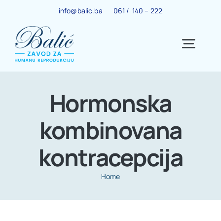
Skip
info@balic.ba
061 / 140 – 222
to
content
Togg
Navig
Ginekološki centar
Hormonska
kombinovana
Trudnoća
kontracepcija
IVF centar
Home
Centar za menopauzu