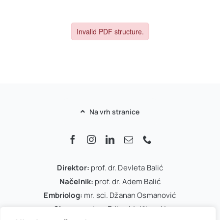
Ostale usluge
Cjenovnik
VIP Club
NOVO
Na vrh stranice
Oglas za posao
O nama
Direktor:
prof. dr. Devleta Balić
Načelnik:
prof. dr. Adem Balić
Kontakt
Embriolog:
mr. sci. Džanan Osmanović
Glavna sestra:
Edina Mujčinović