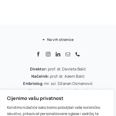
Na vrh stranice
Direktor:
prof. dr. Devleta Balić
Načelnik:
prof. dr. Adem Balić
Embriolog:
mr. sci. Džanan Osmanović
Glavna sestra:
Edina Mujčinović
Cijenimo vašu privatnost
IVF koordinator:
Arnela Dedić
Office menadžer:
Melisa Kasumović
Koristimo kolačiće kako bismo poboljšali vaše korisničko
iskustvo, prikazivali personalizovane oglase i sadržaj te