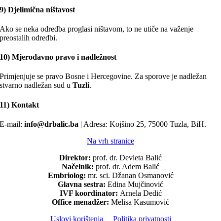
9) Djelimična ništavost
Ako se neka odredba proglasi ništavom, to ne utiče na važenje
preostalih odredbi.
10) Mjerodavno pravo i nadležnost
Primjenjuje se pravo Bosne i Hercegovine. Za sporove je nadležan
stvarno nadležan sud u
Tuzli
.
11) Kontakt
E-mail:
info@drbalic.ba
| Adresa: Kojšino 25, 75000 Tuzla, BiH.
Na vrh stranice
Direktor:
prof. dr. Devleta Balić
Načelnik:
prof. dr. Adem Balić
Embriolog:
mr. sci. Džanan Osmanović
Glavna sestra:
Edina Mujčinović
IVF koordinator:
Arnela Dedić
Office menadžer:
Melisa Kasumović
Uslovi korištenja
Politika privatnosti