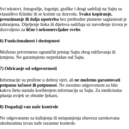
Svi tekstovi, fotografije, logotipi, grafike i drugi sadržaji na Sajtu su
vlasništvo Klinike ili se koriste uz dozvolu.
Svako kopiranje,
preuzimanje ili dalja upotreba
bez prethodne pismene saglasnosti je
zabranjena. Dijeljenje linka ili dijelova sadržaja uz navođenje izvora je
dozvoljeno za
lične i nekomercijalne svrhe
.
6) Funkcionalnost i dostupnost
Možemo privremeno ograničiti pristup Sajtu zbog održavanja ili
izmjena. Ne garantujemo neprekidan rad Sajta.
7) Odricanje od odgovornosti
Informacije su pružene u dobroj vjeri, ali
ne možemo garantovati
potpunu tačnost ili potpunost
. Ne snosimo odgovornost za bilo
kakvu štetu nastalu korištenjem informacija sa Sajta. Za medicinska
pitanja uvijek se obratite ljekaru.
8) Događaji van naše kontrole
Ne odgovaramo za kašnjenja ili neispunjenja obaveza uzrokovana
okolnostima izvan naše razumne kontrole.