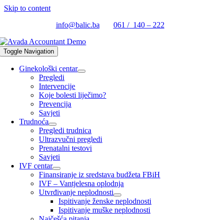
Skip to content
info@balic.ba
061 / 140 – 222
Toggle Navigation
Ginekološki centar
Pregledi
Intervencije
Koje bolesti liječimo?
Prevencija
Savjeti
Trudnoća
Pregledi trudnica
Ultrazvučni pregledi
Prenatalni testovi
Savjeti
IVF centar
Finansiranje iz sredstava budžeta FBiH
IVF – Vantjelesna oplodnja
Utvrđivanje neplodnosti
Ispitivanje ženske neplodnosti
Ispitivanje muške neplodnosti
Najčešća pitanja