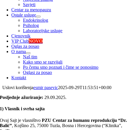
Savjeti
Centar za menopauzu
Ostale usluge
Endokrinolog
Psiholog
Laboratorijske usluge
Cjenovnik
VIP Club
NOVO
Oglas za posao
O nama
Naš tim
Kako smo se razvijali
Po čemu smo poznati i čime se ponosimo
Oglasi za posao
Kontakt
Uslovi korištenja
esmir pasevic
2025-09-29T11:53:51+00:00
Posljednje ažuriranje:
29.09.2025.
1) Vlasnik i svrha sajta
Ovaj Sajt je vlasništvo
PZU Centar za humanu reprodukciju “Dr.
Balić”
, Kojšino 25, 75000 Tuzla, Bosna i Hercegovina (“Klinika”,