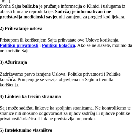
“mi”).
Svrha Sajta
balic.ba
je pružanje informacija o Klinici i uslugama iz
oblasti humane reprodukcije.
Sadržaj je informativan i ne
predstavlja medicinski savjet
niti zamjenu za pregled kod ljekara.
2) Prihvatanje uslova
Pristupom ili korištenjem Sajta prihvatate ove Uslove korištenja,
Politiku privatnosti
i
Politiku kolačića
. Ako se ne slažete, molimo da
ne koristite Sajt.
3) Ažuriranja
Zadržavamo pravo izmjene Uslova, Politike privatnosti i Politike
kolačića. Primjenjuje se verzija objavljena na Sajtu u trenutku
korištenja.
4) Linkovi ka trećim stranama
Sajt može sadržati linkove ka spoljnim stranicama. Ne kontrolišemo te
stranice niti snosimo odgovornost za njihov sadržaj ili njihove politike
privatnosti/kolačića. Link ne predstavlja preporuku.
5) Intelektualno vlasništvo