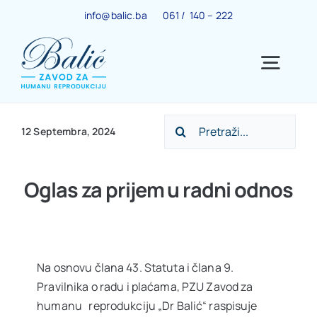
Skip
info@balic.ba
061 / 140 – 222
to
content
Togg
Navig
Search
Ginekološki centar
12 Septembra, 2024
for:
Trudnoća
Oglas za prijem u radni odnos
IVF centar
Na osnovu člana 43. Statuta i člana 9.
Centar za menopauzu
Pravilnika o radu i plaćama, PZU Zavod za
humanu reprodukciju „Dr Balić“ raspisuje