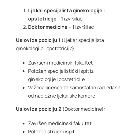
Ljekar specijalista ginekologije i
opstetricije
– 1 izvršilac
Doktor medicine
– 1 izvršilac
Uslovi za poziciju 1
(Ljekar specijalista
ginekologije i opstetricije):
Završeni medicinski fakultet
Položen specijalistički ispit iz
ginekologije i opstetricije
Važeća licenca za samostalan rad izdana
od nadležne ljekarske komore
Uslovi za poziciju 2
(Doktor medicine):
Završen medicinski fakultet
Položen stručni ispit