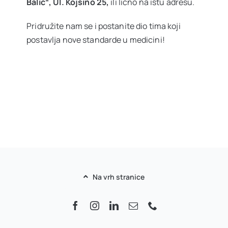
Balić“, Ul. Kojšino 25,
ili lično na istu adresu.
Pridružite nam se i postanite dio tima koji
postavlja nove standarde u medicini!
Na vrh stranice