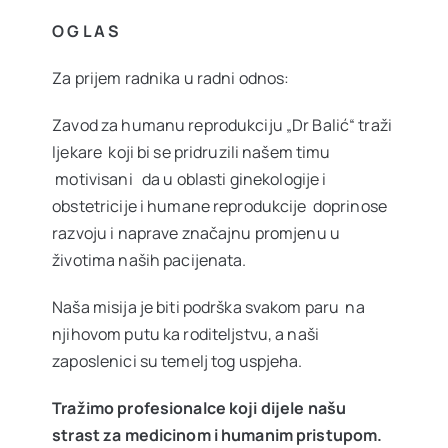
Ostale usluge
O G L A S
Za prijem radnika u radni odnos:
Cjenovnik
Zavod za humanu reprodukciju „Dr Balić“ traži
ljekare koji bi se pridruzili našem timu
VIP Club
NOVO
motivisani da u oblasti ginekologije i
obstetricije i humane reprodukcije doprinose
razvoju i naprave značajnu promjenu u
Oglas za posao
životima naših pacijenata.
Naša misija je biti podrška svakom paru na
O nama
njihovom putu ka roditeljstvu, a naši
zaposlenici su temelj tog uspjeha.
Kontakt
Tražimo profesionalce koji dijele našu
strast za medicinom i humanim pristupom.