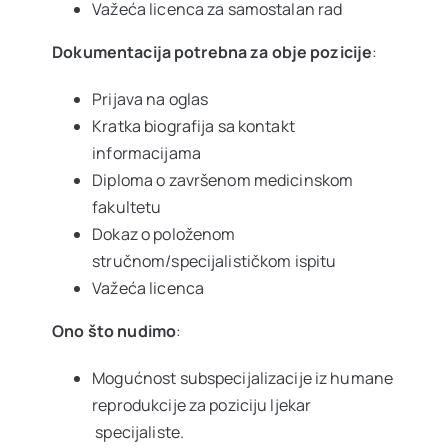
Važeća licenca za samostalan rad
Dokumentacija potrebna za obje pozicije
:
Prijava na oglas
Kratka biografija sa kontakt
informacijama
Diploma o završenom medicinskom
fakultetu
Dokaz o položenom
stručnom/specijalističkom ispitu
Važeća licenca
Ono što nudimo
:
Mogućnost subspecijalizacije iz humane
reprodukcije za poziciju ljekar
specijaliste.