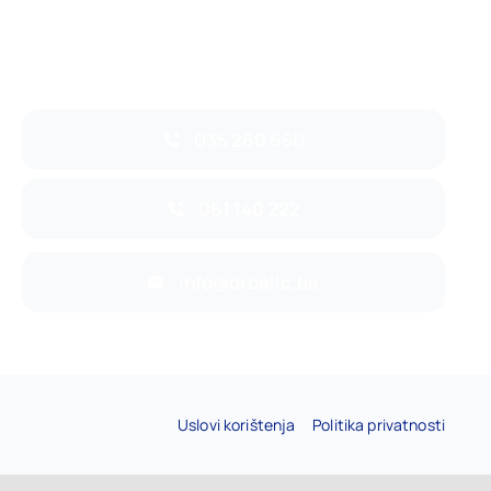
035 260 650
061 140 222
info@drbalic.ba
Uslovi korištenja
Politika privatnosti