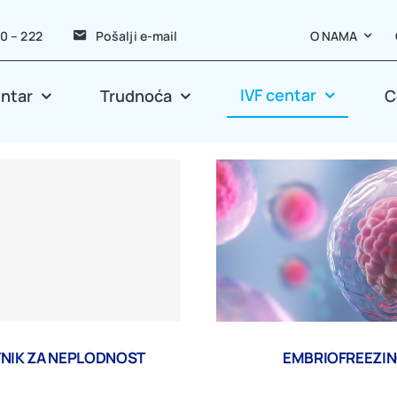
40 – 222
Pošalji e-mail
O NAMA
IVF centar
entar
Trudnoća
C
TNIK ZA NEPLODNOST
EMBRIOFREEZI