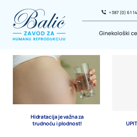
Skip
+387 (0) 61 1
to
content
Ginekološki c
Hidratacija je važna za
trudnoću i plodnost!
UPI