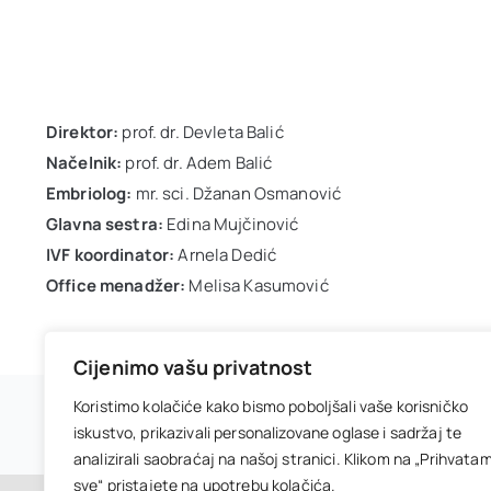
Direktor:
prof. dr. Devleta Balić
Načelnik:
prof. dr. Adem Balić
Embriolog:
mr. sci. Džanan Osmanović
Glavna sestra:
Edina Mujčinović
IVF koordinator:
Arnela Dedić
Office menadžer:
Melisa Kasumović
Cijenimo vašu privatnost
Koristimo kolačiće kako bismo poboljšali vaše korisničko
© 2026 • IVF Centar Balić • Powered by
wizionar
iskustvo, prikazivali personalizovane oglase i sadržaj te
analizirali saobraćaj na našoj stranici. Klikom na „Prihvata
sve“ pristajete na upotrebu kolačića.