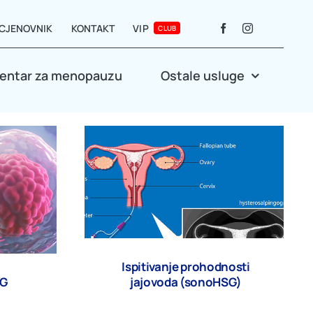
CJENOVNIK
KONTAKT
VIP
CLUB
entar za menopauzu
Ostale usluge
Ispitivanje prohodnosti
NG
jajovoda (sonoHSG)