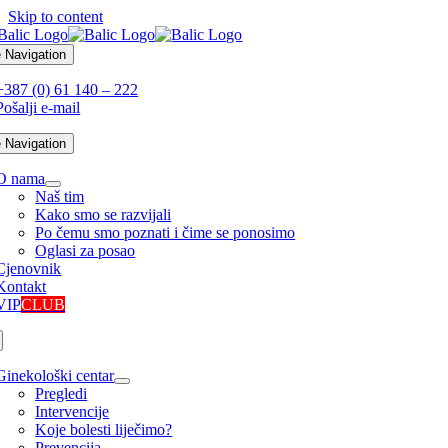
Skip to content
 Navigation
+387 (0) 61 140 – 222
Pošalji e-mail
 Navigation
O nama
Naš tim
Kako smo se razvijali
Po čemu smo poznati i čime se ponosimo
Oglasi za posao
Cjenovnik
Kontakt
VIP
CLUB
Ginekološki centar
Pregledi
Intervencije
Koje bolesti liječimo?
Prevencija