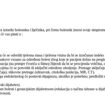
 između bolesnika i liječnika, pri čemu bolesnik iznosi svoje simptome
e vas pitati o :
e se odrediti tjelesna masa i tjelesna visina da bi se izračunao indeks t
nakove vezano za određenu bolest zbog koje je pacijent došao na pregled 
a (na primjer čvorića u štitnoj žlijezdi da bi se procijenila veličina, da
kojima će se potvrditi ili isključiti određeno oboljenje. Pretrage uklju
aja), slikovne pretrage (ultrazvuk, citološka punkcija, MR, CT).
a endokrinolog će postaviti dijagnozu, ukoliko je potrebno, predložiti na
ski dijabetes).
bolesti i gestacijskim dijabetesom (edukacija o načinu ishrane u dijabe
ivnosti.