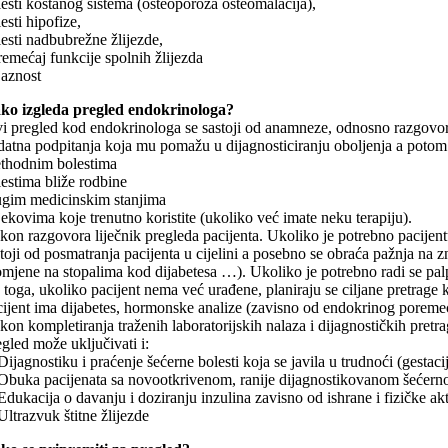
lesti koštanog sistema (osteoporoza osteomalacija),
esti hipofize,
lesti nadbubrežne žlijezde,
remećaj funkcije spolnih žlijezda
jaznost
ko izgleda pregled endokrinologa?
vi pregled kod endokrinologa se sastoji od anamneze, odnosno razgovora
datna podpitanja koja mu pomažu u dijagnosticiranju oboljenja a potom ć
ethodnim bolestima
lestima bliže rodbine
ugim medicinskim stanjima
ijekovima koje trenutno koristite (ukoliko već imate neku terapiju).
on razgovora liječnik pregleda pacijenta. Ukoliko je potrebno pacijentu ć
stoji od posmatranja pacijenta u cijelini a posebno se obraća pažnja na z
mjene na stopalima kod dijabetesa …). Ukoliko je potrebno radi se palpacij
a toga, ukoliko pacijent nema već urađene, planiraju se ciljane pretrage 
cijent ima dijabetes, hormonske analize (zavisno od endokrinog poremeć
on kompletiranja traženih laboratorijskih nalaza i dijagnostičkih pretrag
egled može uključivati i:
Dijagnostiku i praćenje šećerne bolesti koja se javila u trudnoći (gestacij
 Obuka pacijenata sa novootkrivenom, ranije dijagnostikovanom šećernom 
Edukacija o davanju i doziranju inzulina zavisno od ishrane i fizičke akt
Ultrazvuk štitne žlijezde