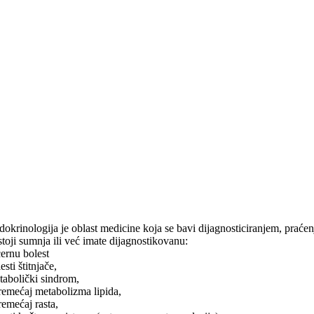
dokrinologija je oblast medicine koja se bavi dijagnosticiranjem, praće
stoji sumnja ili već imate dijagnostikovanu:
ćernu bolest
esti štitnjače,
tabolički sindrom,
remećaj metabolizma lipida,
remećaj rasta,