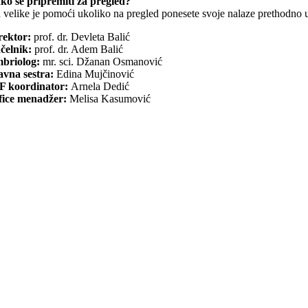
ko se pripremiti za pregled?
 velike je pomoći ukoliko na pregled ponesete svoje nalaze prethodno uči
rektor:
prof. dr. Devleta Balić
čelnik:
prof. dr. Adem Balić
briolog:
mr. sci. Džanan Osmanović
avna sestra:
Edina Mujčinović
F koordinator:
Arnela Dedić
fice menadžer:
Melisa Kasumović