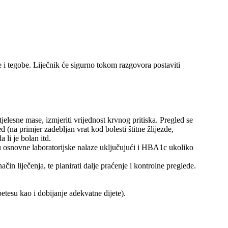
 i tegobe. Liječnik će sigurno tokom razgovora postaviti
jelesne mase, izmjeriti vrijednost krvnog pritiska. Pregled se
(na primjer zadebljan vrat kod bolesti štitne žlijezde,
 li je bolan itd.
čuju osnovne laboratorijske nalaze uključujući i HBA1c ukoliko
čin liječenja, te planirati dalje praćenje i kontrolne preglede.
tesu kao i dobijanje adekvatne dijete).