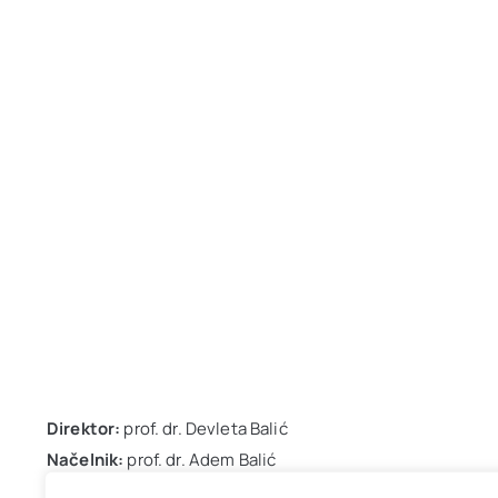
Direktor:
prof. dr. Devleta Balić
Načelnik:
prof. dr. Adem Balić
Embriolog:
mr. sci. Džanan Osmanović