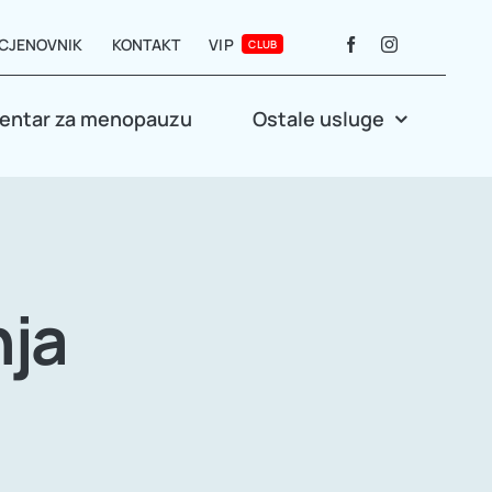
CJENOVNIK
KONTAKT
VIP
CLUB
entar za menopauzu
Ostale usluge
nja