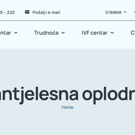
40 – 222
Pošalji e-mail
O NAMA
entar
Trudnoća
IVF centar
C
ntjelesna oplod
Home