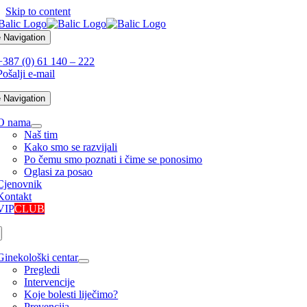
Skip to content
 Navigation
+387 (0) 61 140 – 222
Pošalji e-mail
 Navigation
O nama
Naš tim
Kako smo se razvijali
Po čemu smo poznati i čime se ponosimo
Oglasi za posao
Cjenovnik
Kontakt
VIP
CLUB
Ginekološki centar
Pregledi
Intervencije
Koje bolesti liječimo?
Prevencija