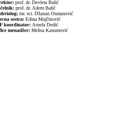
rektor:
prof. dr. Devleta Balić
čelnik:
prof. dr. Adem Balić
briolog:
mr. sci. Džanan Osmanović
avna sestra:
Edina Mujčinović
F koordinator:
Arnela Dedić
fice menadžer:
Melisa Kasumović