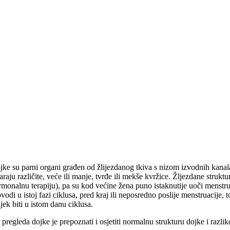
jke su parni organi građen od žlijezdanog tkiva s nizom izvodnih kanala,
varaju različite, veće ili manje, tvrđe ili mekše kvržice. Žljezdane stru
rmonalnu terapiju), pa su kod većine žena puno istaknutije uoči menstr
vodi u istoj fazi ciklusa, pred kraj ili neposredno poslije menstruacije,
jek biti u istom danu ciklusa.
 pregleda dojke je prepoznati i osjetiti normalnu strukturu dojke i razliko