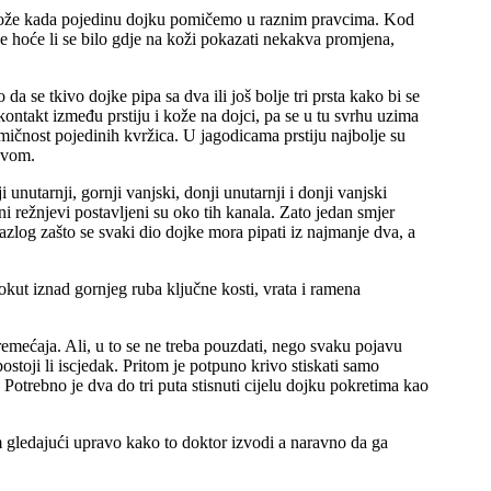
ed kože kada pojedinu dojku pomičemo u raznim pravcima. Kod
e hoće li se bilo gdje na koži pokazati nekakva promjena,
 da se tkivo dojke pipa sa dva ili još bolje tri prsta kako bi se
ontakt između prstiju i kože na dojci, pa se u tu svrhu uzima
pomičnost pojedinih kvržica. U jagodicama prstiju najbolje su
jevom.
unutarnji, gornji vanjski, donji unutarnji i donji vanjski
i režnjevi postavljeni su oko tih kanala. Zato jedan smjer
razlog zašto se svaki dio dojke mora pipati iz najmanje dva, a
rokut iznad gornjeg ruba ključne kosti, vrata i ramena
remećaja. Ali, u to se ne treba pouzdati, nego svaku pojavu
stoji li iscjedak. Pritom je potpuno krivo stiskati samo
Potrebno je dva do tri puta stisnuti cijelu dojku pokretima kao
 gledajući upravo kako to doktor izvodi a naravno da ga