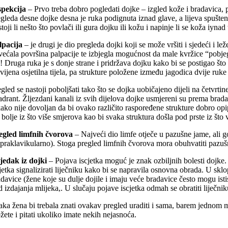
spekcija
– Prvo treba dobro pogledati dojke – izgled kože i bradavica
egleda desne dojke desna je ruka podignuta iznad glave, a lijeva spušte
toji li nešto što povlači ili gura dojku ili kožu i napinje li se koža iyn
lpacija
– je drugi je dio pregleda dojki koji se može vršiti i sjedeći i l
većala površina palpacije te izbjegla mogućnost da male kvržice “pobjeg
! Druga ruka je s donje strane i pridržava dojku kako bi se postigao što
zvijena osjetilna tijela, pa strukture položene između jagodica dvije r
gled se nastoji poboljšati tako što se dojka uobičajeno dijeli na četvrti
adrant. Žljezdani kanali iz svih dijelova dojke usmjereni su prema brada
ako nije dovoljan da bi ovako različito raspoređene strukture dobro opip
 bolje iz što više smjerova kao bi svaka struktura došla pod prste iz što
egled
limfnih čvorova
– Najveći dio limfe otječe u pazušne jame, ali go
upraklavikularno). Stoga pregled limfnih čvorova mora obuhvatiti pazuš
cjedak iz dojki
– Pojava iscjetka moguć je znak ozbiljnih bolesti dojke
cjetka signalizirati liječniku kako bi se napravila osnovna obrada. U skl
adavice (žene koje su dulje dojile i imaju veće bradavice često mogu isti
 izdajanja mlijeka,. U slučaju pojave iscjetka odmah se obratiti liječnik
aka žena bi trebala znati ovakav pregled uraditi i sama, barem jednom
žete i pitati ukoliko imate nekih nejasnoća.