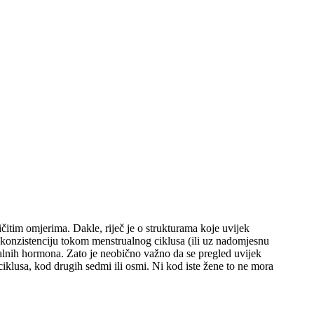
čitim omjerima. Dakle, riječ je o strukturama koje uvijek
 i konzistenciju tokom menstrualnog ciklusa (ili uz nadomjesnu
alnih hormona. Zato je neobično važno da se pregled uvijek
n ciklusa, kod drugih sedmi ili osmi. Ni kod iste žene to ne mora