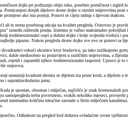
, pomičnost dojki pri podizanju obiju ruku, posebno pomičnost i izgl
na. Pomicanjem donjih dijelove desne dojke u raznim smjerovima prati s
ad te promjene ako ista postoji. Ponovi se cijela radnja s lijevom dojkom.
ežeći ali to nema posebnog uticaja na kvalitet pregleda. Osnovno je pravilo
nu” između raširenih prstiju. Iznimno je važno maksimalno poboljšati k
 bolji trodimenzionalni osjet u dubini dojke i bolje ocijenila tvrdoća i 
uke najbolje pipamo. Nakon pregleda desne dojke sve ovo se ponovi sa li
ne (kvadrante) vukući okomice kroz bradavicu, pa tako razlikujemo gornji 
vici, dakle međusobno su postavljeni u različitim smjerovima, a žljezdan
ali, osjetili i zapamtili njihov trodimenzionalni raspored. Upravo je to 
 više smjerova.
rnji unutarnji kvadrant drenira se dijelom iza prsne kosti, a dijelom u t
nu i supraklavikularnu jamu.
. Kada je spontan, obostran i mliječan, najčešće je znak hormonalnih po
opu samopregleda treba povremeno, svakih nekoliko mjeseci, provjeriti po
snuti minimalnu količinu tekućine zaostale u širim mliječnim kanalima). 
u.
 mjesečno. Odlaskom na pregled kod doktora ovladaćete ovom vještinom