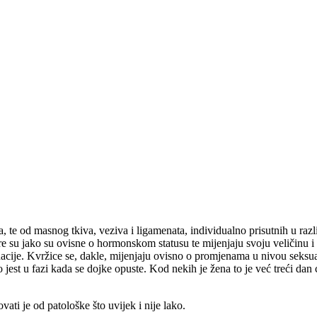
 te od masnog tkiva, veziva i ligamenata, individualno prisutnih u razli
kture su jako su ovisne o hormonskom statusu te mijenjaju svoju veličinu
uacije. Kvržice se, dakle, mijenjaju ovisno o promjenama u nivou seksu
 to jest u fazi kada se dojke opuste. Kod nekih je žena to je već treći da
vati je od patološke što uvijek i nije lako.