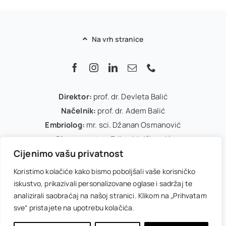
Na vrh stranice
Direktor:
prof. dr. Devleta Balić
Načelnik:
prof. dr. Adem Balić
Embriolog:
mr. sci. Džanan Osmanović
Glavna sestra:
Edina Mujčinović
Cijenimo vašu privatnost
IVF koordinator:
Arnela Dedić
Office menadžer:
Melisa Kasumović
Koristimo kolačiće kako bismo poboljšali vaše korisničko
iskustvo, prikazivali personalizovane oglase i sadržaj te
Uslovi korištenja
Politika privatnosti
analizirali saobraćaj na našoj stranici. Klikom na „Prihvatam
sve“ pristajete na upotrebu kolačića.
© 2026 • IVF Centar Balić • Powered by
wizionar