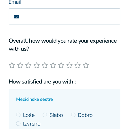
Email
Ostale usluge
Cjenovnik
Overall, how would you rate your experience
with us?
VIP Club
NOVO
Oglas za posao
How satisfied are you with :
O nama
Medicinske sestre
Kontakt
Loše
Slabo
Dobro
Izvrsno