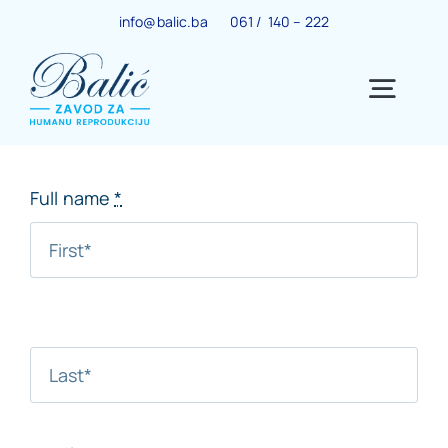
Skip
info@balic.ba
061 / 140 – 222
to
content
Togg
Navig
Ginekološki centar
Full name
*
Trudnoća
IVF centar
Centar za menopauzu