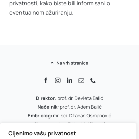
privatnosti, kako biste bili informisani o
eventualnom ažuriranju.
Na vrh stranice
Direktor:
prof. dr. Devleta Balić
Načelnik:
prof. dr. Adem Balić
Embriolog:
mr. sci. Džanan Osmanović
Glavna sestra:
Edina Mujčinović
Cijenimo vašu privatnost
IVF koordinator:
Arnela Dedić