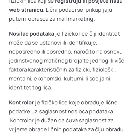
fizičkih lica koji se
registruju ili posjete našu
Ostale usluge
web stranicu
. Lični podaci se prikupljaju
putem obrasca za mail marketing.
Cjenovnik
Nosilac podataka
je fizičko lice čiji identitet
može da se ustanovi ili identifikuje,
VIP Club
neposredno ili posredno, naročito na osnovu
NOVO
jedinstvenog matičnog broja te jednog ili više
faktora karakterističnih za fizički, fiziološki,
Oglas za posao
mentalni, ekonomski, kulturni ili socijalni
identitet tog lica.
O nama
Kontrolor
je fizičko lice koje obrađuje lične
podatke uz saglasnost nosioca podataka.
Kontakt
Kontrolor je dužan da čuva saglasnost za
vrijeme obrade ličnih podataka za čiju obradu