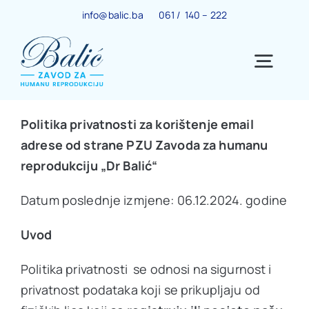
Skip
info@balic.ba
061 / 140 – 222
to
content
Togg
Navig
Ginekološki centar
Politika privatnosti za korištenje email
adrese od strane PZU Zavoda za humanu
reprodukciju „Dr Balić“
Trudnoća
Datum poslednje izmjene: 06.12.2024. godine
IVF centar
Uvod
Politika privatnosti se odnosi na sigurnost i
Centar za menopauzu
privatnost podataka koji se prikupljaju od