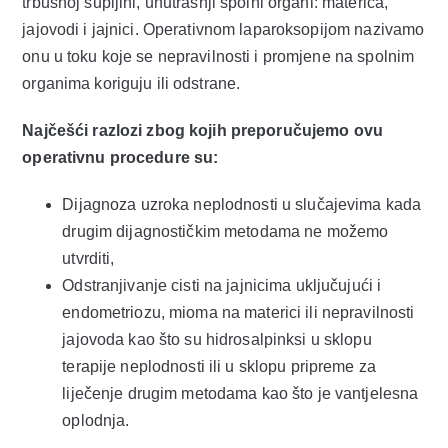
trbušnoj šupljini, unutrašnji spolni organi: materica,
Ostal
jajovodi i jajnici. Operativnom laparoksopijom nazivamo
onu u toku koje se nepravilnosti i promjene na spolnim
organima koriguju ili odstrane.
Cje
Najčešći razlozi zbog kojih preporučujemo ovu
operativnu procedure su:
VIP Cl
Dijagnoza uzroka neplodnosti u slučajevima kada
drugim dijagnostičkim metodama ne možemo
Oglas 
utvrditi,
Odstranjivanje cisti na jajnicima uključujući i
O 
endometriozu, mioma na materici ili nepravilnosti
jajovoda kao što su hidrosalpinksi u sklopu
terapije neplodnosti ili u sklopu pripreme za
Ko
liječenje drugim metodama kao što je vantjelesna
oplodnja.