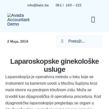
Skip
info@balic.ba
061 / 140 – 222
to
content
Togg
Navi
Search
Ginekolo
2 Maja, 2018
for:
Tru
Laparoskopske ginekološke
usluge
Laparoskopija je operativna metoda u toku koje se
IVF 
instrument sa kamerom uvodi u trbušnu šupljinu kroz
male otvore na prednjem trbušnom zidu. Može se
Centar z
izvoditi kao dijagnostička ili operativna procedura. Kod
dijagnostičke laparoskopije pregledaju se organi u