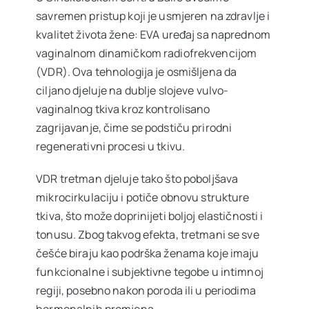
Ostale usluge
savremen pristup koji je usmjeren na zdravlje i
kvalitet života žene: EVA uređaj sa naprednom
vaginalnom dinamičkom radiofrekvencijom
Cjenovnik
(VDR). Ova tehnologija je osmišljena da
ciljano djeluje na dublje slojeve vulvo-
vaginalnog tkiva kroz kontrolisano
VIP Club
NOVO
zagrijavanje, čime se podstiču prirodni
regenerativni procesi u tkivu.
Oglas za posao
VDR tretman djeluje tako što poboljšava
mikrocirkulaciju i potiče obnovu strukture
tkiva, što može doprinijeti boljoj elastičnosti i
O nama
tonusu. Zbog takvog efekta, tretmani se sve
češće biraju kao podrška ženama koje imaju
Kontakt
funkcionalne i subjektivne tegobe u intimnoj
regiji, posebno nakon poroda ili u periodima
hormonalnih promjena.