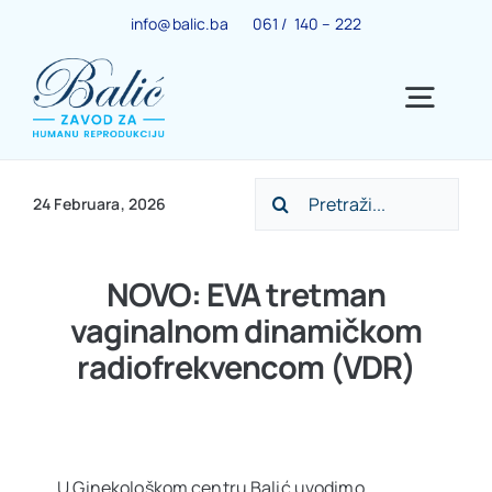
Skip
info@balic.ba
061 / 140 – 222
to
content
Togg
Navig
Search
Ginekološki centar
24 Februara, 2026
for:
Trudnoća
NOVO: EVA tretman
vaginalnom dinamičkom
IVF centar
radiofrekvencom (VDR)
Centar za menopauzu
U Ginekološkom centru Balić uvodimo