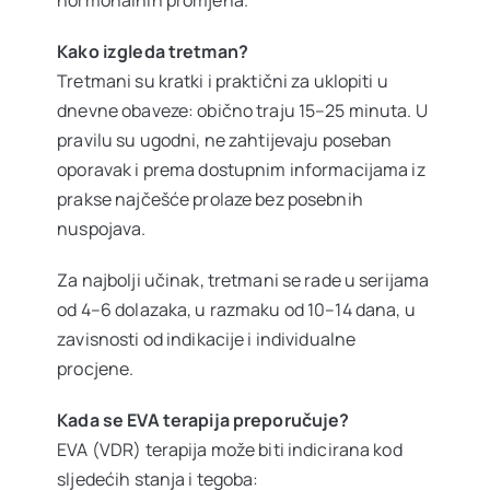
Kako izgleda tretman?
Tretmani su kratki i praktični za uklopiti u
dnevne obaveze: obično traju 15–25 minuta. U
pravilu su ugodni, ne zahtijevaju poseban
oporavak i prema dostupnim informacijama iz
prakse najčešće prolaze bez posebnih
nuspojava.
Za najbolji učinak, tretmani se rade u serijama
od
4–6
dolazaka, u razmaku od
10–14
dana, u
zavisnosti od indikacije i individualne
procjene.
Kada se EVA terapija preporučuje?
EVA (VDR) terapija može biti indicirana kod
sljedećih stanja i tegoba: