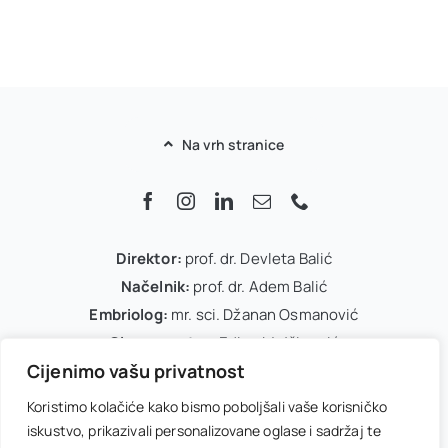
Na vrh stranice
Direktor:
prof. dr. Devleta Balić
Načelnik:
prof. dr. Adem Balić
Embriolog:
mr. sci. Džanan Osmanović
Glavna sestra:
Edina Mujčinović
Cijenimo vašu privatnost
IVF koordinator:
Arnela Dedić
Office menadžer:
Melisa Kasumović
Koristimo kolačiće kako bismo poboljšali vaše korisničko
iskustvo, prikazivali personalizovane oglase i sadržaj te