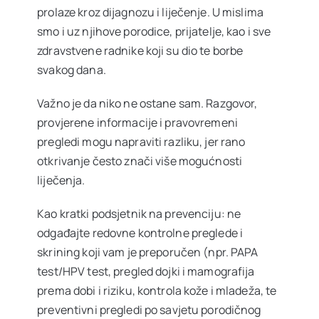
prolaze kroz dijagnozu i liječenje. U mislima
Ostale usluge
smo i uz njihove porodice, prijatelje, kao i sve
zdravstvene radnike koji su dio te borbe
Cjenovnik
svakog dana.
Važno je da niko ne ostane sam. Razgovor,
VIP Club
provjerene informacije i pravovremeni
NOVO
pregledi mogu napraviti razliku, jer rano
otkrivanje često znači više mogućnosti
Oglas za posao
liječenja.
Kao kratki podsjetnik na prevenciju: ne
O nama
odgađajte redovne kontrolne preglede i
skrining koji vam je preporučen (npr. PAPA
test/HPV test, pregled dojki i mamografija
Kontakt
prema dobi i riziku, kontrola kože i mladeža, te
preventivni pregledi po savjetu porodičnog