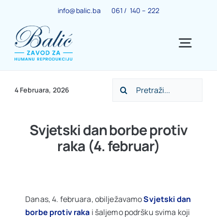
Skip
info@balic.ba
061 / 140 – 222
to
content
Togg
Navig
Search
Ginekološki centar
4 Februara, 2026
for:
Trudnoća
Svjetski dan borbe protiv
raka (4. februar)
IVF centar
Centar za menopauzu
Danas, 4. februara, obilježavamo
Svjetski dan
borbe protiv raka
i šaljemo podršku svima koji