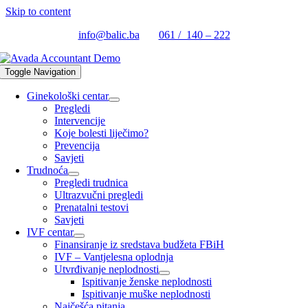
Skip to content
info@balic.ba
061 / 140 – 222
Toggle Navigation
Ginekološki centar
Pregledi
Intervencije
Koje bolesti liječimo?
Prevencija
Savjeti
Trudnoća
Pregledi trudnica
Ultrazvučni pregledi
Prenatalni testovi
Savjeti
IVF centar
Finansiranje iz sredstava budžeta FBiH
IVF – Vantjelesna oplodnja
Utvrđivanje neplodnosti
Ispitivanje ženske neplodnosti
Ispitivanje muške neplodnosti
Najčešća pitanja