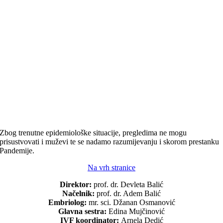
Zbog trenutne epidemiološke situacije, pregledima ne mogu
prisustvovati i muževi te se nadamo razumijevanju i skorom prestanku
Pandemije.
Na vrh stranice
Direktor:
prof. dr. Devleta Balić
Načelnik:
prof. dr. Adem Balić
Embriolog:
mr. sci. Džanan Osmanović
Glavna sestra:
Edina Mujčinović
IVF koordinator:
Arnela Dedić