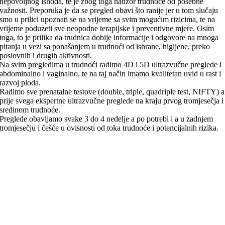
nepovoljnog ishoda, te je zbog toga nadzor trudnoće od posebne
važnosti. Preporuka je da se pregled obavi što ranije jer u tom slučaju
smo u prilici upoznati se na vrijeme sa svim mogućim rizicima, te na
vrijeme poduzeti sve neopodne terapijske i preventivne mjere. Osim
toga, to je prilika da trudnica dobije informacije i odgovore na mnoga
pitanja u vezi sa ponašanjem u trudnoći od ishrane, higijene, preko
poslovnih i drugih aktivnosti.
Na svim pregledima u trudnoći radimo 4D i 5D ultrazvučne preglede i
abdominalno i vaginalno, te na taj način imamo kvalitetan uvid u rast i
razvoj ploda.
Radimo sve prenatalne testove (double, triple, quadriple test, NIFTY) a
prije svega ekspertne ultrazvučne preglede na kraju prvog tromjesečja i
sredinom trudnoće.
Preglede obavljamo svake 3 do 4 nedelje a po potrebi i a u zadnjem
tromjesečju i češće u ovisnosti od toka trudnoće i potencijalnih rizika.