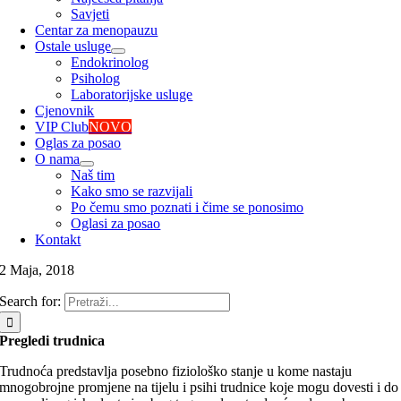
Savjeti
Centar za menopauzu
Ostale usluge
Endokrinolog
Psiholog
Laboratorijske usluge
Cjenovnik
VIP Club
NOVO
Oglas za posao
O nama
Naš tim
Kako smo se razvijali
Po čemu smo poznati i čime se ponosimo
Oglasi za posao
Kontakt
2 Maja, 2018
Search for:
Pregledi trudnica
Trudnoća predstavlja posebno fiziološko stanje u kome nastaju
mnogobrojne promjene na tijelu i psihi trudnice koje mogu dovesti i do