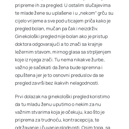
pripreme ih za pregled. U ostalim slučajevima
Ostale usluge
te mlade žene su uplašene i u „nekom“ grču su
cijelo vrijeme a sve pod uticajem priča kako je
Cjenovnik
pregled bolan, mučan pa čak i neizdrživ.
Ginekološki pregled nije bolan ako je pristup
doktora odgovarajući a to znači sa krajnje
VIP Club
NOVO
ležernim stavom, mirnog glasa sa strpljenjem
koje iz njega zrači. Tu nema nikakve žurbe,
važno je sačekati da žena bude spremna i
Oglas za posao
opuštena jer je to osnovni preduslov da se
pregled završi bez ikakvih nelagodnosti.
O nama
Prvi dolazak na ginekološki pregled koristimo
da tu mladu ženu uputimo o nekim za nu
Kontakt
važnim stvarima koja je očekuju, kao što je
priprema za trudnoću, kontracepcija, te
održavanje i čuvanje plodnosti. Osim toga, sa