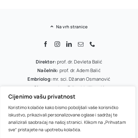
Na vrh stranice
Direktor:
prof. dr. Devleta Balić
Načelnik:
prof. dr. Adem Balić
Embriolog:
mr. sci. Džanan Osmanović
Glavna sestra:
Edina Mujčinović
Cijenimo vašu privatnost
IVF koordinator:
Arnela Dedić
Office menadžer:
Melisa Kasumović
Koristimo kolačiće kako bismo poboljšali vaše korisničko
iskustvo, prikazivali personalizovane oglase i sadržaj te
Uslovi korištenja
Politika privatnosti
analizirali saobraćaj na našoj stranici. Klikom na „Prihvatam
sve“ pristajete na upotrebu kolačića.
© 2026 • IVF Centar Balić • Powered by
wizionar