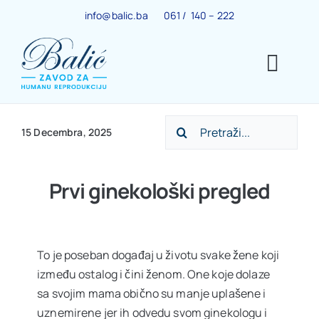
Skip
info@balic.ba
061 / 140 – 222
to
content
Togg
Navig
Search
Ginekološki centar
15 Decembra, 2025
for:
Trudnoća
Prvi ginekološki pregled
IVF centar
To je poseban događaj u životu svake žene koji
između ostalog i čini ženom. One koje dolaze
Centar za menopauzu
sa svojim mama obično su manje uplašene i
uznemirene jer ih odvedu svom ginekologu i