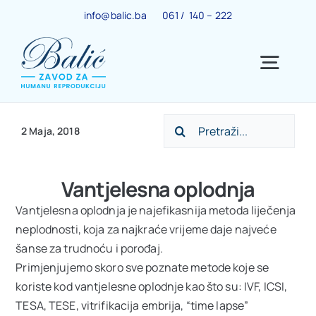
Skip
info@balic.ba
061 / 140 – 222
to
content
Togg
Navig
Search
Ginekološki centar
2 Maja, 2018
for:
Trudnoća
Vantjelesna oplodnja
Vantjelesna oplodnja je najefikasnija metoda liječenja
IVF centar
neplodnosti, koja za najkraće vrijeme daje najveće
šanse za trudnoću i porođaj.
Primjenjujemo skoro sve poznate metode koje se
Centar za menopauzu
koriste kod vantjelesne oplodnje kao što su: IVF, ICSI,
TESA, TESE, vitrifikacija embrija, “time lapse”