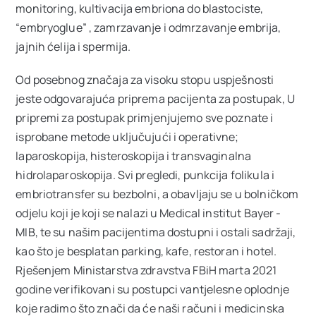
monitoring, kultivacija embriona do blastociste,
Ostale usluge
“embryoglue” , zamrzavanje i odmrzavanje embrija,
jajnih ćelija i spermija.
Cjenovnik
Od posebnog značaja za visoku stopu uspješnosti
jeste odgovarajuća priprema pacijenta za postupak, U
pripremi za postupak primjenjujemo sve poznate i
VIP Club
NOVO
isprobane metode uključujući i operativne;
laparoskopija, histeroskopija i transvaginalna
Oglas za posao
hidrolaparoskopija. Svi pregledi, punkcija folikula i
embriotransfer su bezbolni, a obavljaju se u bolničkom
odjelu koji je koji se nalazi u Medical institut Bayer -
O nama
MIB, te su našim pacijentima dostupni i ostali sadržaji,
kao što je besplatan parking, kafe, restoran i hotel.
Rješenjem Ministarstva zdravstva FBiH marta 2021
Kontakt
godine verifikovani su postupci vantjelesne oplodnje
koje radimo što znači da će naši računi i medicinska