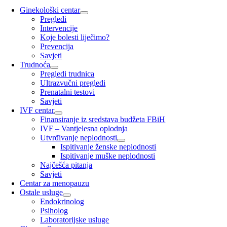
Ginekološki centar
Pregledi
Intervencije
Koje bolesti liječimo?
Prevencija
Savjeti
Trudnoća
Pregledi trudnica
Ultrazvučni pregledi
Prenatalni testovi
Savjeti
IVF centar
Finansiranje iz sredstava budžeta FBiH
IVF – Vantjelesna oplodnja
Utvrđivanje neplodnosti
Ispitivanje ženske neplodnosti
Ispitivanje muške neplodnosti
Najčešća pitanja
Savjeti
Centar za menopauzu
Ostale usluge
Endokrinolog
Psiholog
Laboratorijske usluge