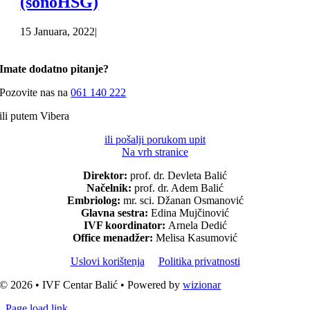
(sonoHSG)
15 Januara, 2022
|
Imate dodatno pitanje?
Pozovite nas na
061 140 222
ili putem Vibera
ili pošalji porukom upit
Na vrh stranice
Direktor:
prof. dr. Devleta Balić
Načelnik:
prof. dr. Adem Balić
Embriolog:
mr. sci. Džanan Osmanović
Glavna sestra:
Edina Mujčinović
IVF koordinator:
Arnela Dedić
Office menadžer:
Melisa Kasumović
Uslovi korištenja
Politika privatnosti
© 2026 • IVF Centar Balić • Powered by
wizionar
Page load link