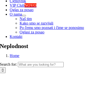
Cjenovnik
VIP Club
NOVO
Oglas za posao
O nama
Naš tim
Kako smo se razvijali
Po čemu smo poznati i čime se ponosimo
Oglasi za posao
Kontakt
Neplodnost
Home
Search for: