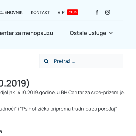
CJENOVNIK
KONTAKT
VIP
CLUB
entar za menopauzu
Ostale usluge
Search
for:
10.2019)
djeljak 14.10.2019.godine, u BH Centar za srce-prizemlje.
rudnoći” i “Psihofizička priprema trudnica za porođaj”
sa