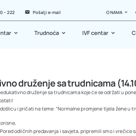
40 – 222
Pošalji e-mail
O NAMA
entar
Trudnoća
IVF centar
C
vno druženje sa trudnicama (14.
u edukativno druženje sa trudnicama koje će se održati u pone
stati!
rodošlicu i pričati na teme: “Normalne promjene tijela žene u t
korisne,
ored odličnih predavanja i savjeta, pripremili smo i vrečice 