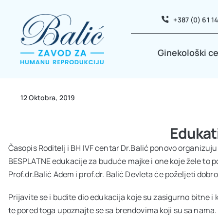
Skip
+387 (0) 61 1
to
content
Ginekološki c
12 Oktobra, 2019
Edukati
Časopis Roditelj i BH IVF centar Dr.Balić ponovo organizuj
BESPLATNE edukacije za buduće majke i one koje žele to po
Prof.dr.Balić Adem i prof.dr. Balić Devleta će poželjeti dob
Prijavite se i budite dio edukacija koje su zasigurno bitne i 
te pored toga upoznajte se sa brendovima koji su sa nama. P