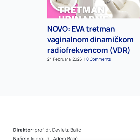
NOVO: EVA tretman
vaginalnom dinamičkom
radiofrekvencom (VDR)
24 Februara, 2026
|
0 Comments
Direktor:
prof. dr. Devleta Balić
Načelnik:
prof. dr. Adem Balić