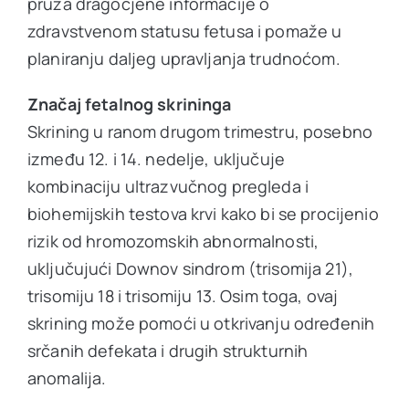
pruža dragocjene informacije o
Ostale usluge
zdravstvenom statusu fetusa i pomaže u
planiranju daljeg upravljanja trudnoćom.
Cjenovnik
Značaj fetalnog skrininga
Skrining u ranom drugom trimestru, posebno
VIP Club
NOVO
između 12. i 14. nedelje, uključuje
kombinaciju ultrazvučnog pregleda i
biohemijskih testova krvi kako bi se procijenio
Oglas za posao
rizik od hromozomskih abnormalnosti,
uključujući Downov sindrom (trisomija 21),
O nama
trisomiju 18 i trisomiju 13. Osim toga, ovaj
skrining može pomoći u otkrivanju određenih
srčanih defekata i drugih strukturnih
Kontakt
anomalija.