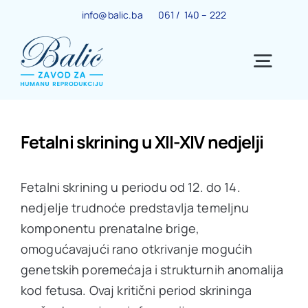
Skip
info@balic.ba
061 / 140 – 222
to
content
Togg
Navig
Ginekološki centar
Fetalni skrining u XII-XIV nedjelji
Trudnoća
Fetalni skrining u periodu od 12. do 14.
nedjelje trudnoće predstavlja temeljnu
IVF centar
komponentu prenatalne brige,
omogućavajući rano otkrivanje mogućih
genetskih poremećaja i strukturnih anomalija
Centar za menopauzu
kod fetusa. Ovaj kritični period skrininga