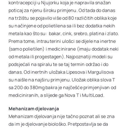
kontracepciji u Njujorku koja je napravila snažan
poticaj za njenu široku primjenu. Od tada do danas
na tržištu se pojavilo više od 80 različitih oblika koje
su načinjene od polietilena sa ili bez dodatka nekih
metala kao što su: bakar, cink, srebro, platina i zlato.
Prema tome, intrauterini ulošci se dijele na inertne
(samo polietilen) i medicinirane (imaju dodatak neki
od metala ili progestagen). Najpoznatiji modeli su
podsjećali na spiralu te se taj termin održao i do
danas. Od inertnih uložaka Lipesova i Margulisova
su naišle na najširu primjenu. Uložak oblika slova T
sa 200 do 380mg bakra je najčešće primjenjivan od
mediciniranih, a slijede ga Nova T i MultiLoad.
Mehanizam djelovanja
Mehanizam djelovanja nije tačno poznat ali se zna
da im je djelovanje biološko. Pretpostavlja se da