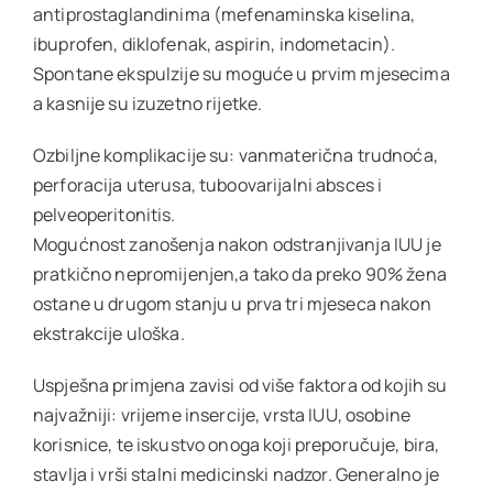
antiprostaglandinima (mefenaminska kiselina,
ibuprofen, diklofenak, aspirin, indometacin).
Spontane ekspulzije su moguće u prvim mjesecima
a kasnije su izuzetno rijetke.
Ozbiljne komplikacije su: vanmaterična trudnoća,
perforacija uterusa, tuboovarijalni absces i
pelveoperitonitis.
Mogućnost zanošenja nakon odstranjivanja IUU je
pratkično nepromijenjen,a tako da preko 90% žena
ostane u drugom stanju u prva tri mjeseca nakon
ekstrakcije uloška.
Uspješna primjena zavisi od više faktora od kojih su
najvažniji: vrijeme insercije, vrsta IUU, osobine
korisnice, te iskustvo onoga koji preporučuje, bira,
stavlja i vrši stalni medicinski nadzor. Generalno je