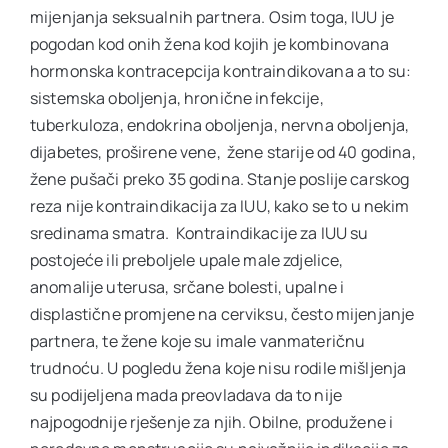
mijenjanja seksualnih partnera. Osim toga, IUU je
pogodan kod onih žena kod kojih je kombinovana
hormonska kontracepcija kontraindikovana a to su:
sistemska oboljenja, hronične infekcije,
tuberkuloza, endokrina oboljenja, nervna oboljenja,
dijabetes, proširene vene, žene starije od 40 godina,
žene pušači preko 35 godina. Stanje poslije carskog
reza nije kontraindikacija za IUU, kako se to u nekim
sredinama smatra. Kontraindikacije za IUU su
postojeće ili preboljele upale male zdjelice,
anomalije uterusa, srčane bolesti, upalne i
displastične promjene na cerviksu, često mijenjanje
partnera, te žene koje su imale vanmateričnu
trudnoću. U pogledu žena koje nisu rodile mišljenja
su podijeljena mada preovladava da to nije
najpogodnije rješenje za njih. Obilne, produžene i