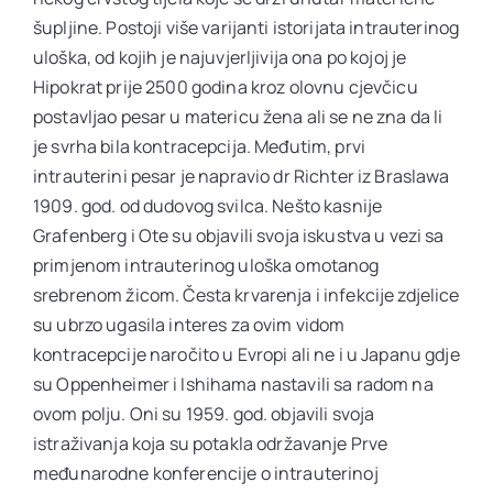
Ostale usluge
šupljine. Postoji više varijanti istorijata intrauterinog
uloška, od kojih je najuvjerljivija ona po kojoj je
Hipokrat prije 2500 godina kroz olovnu cjevčicu
Cjenovnik
postavljao pesar u matericu žena ali se ne zna da li
je svrha bila kontracepcija. Međutim, prvi
intrauterini pesar je napravio dr Richter iz Braslawa
VIP Club
NOVO
1909. god. od dudovog svilca. Nešto kasnije
Grafenberg i Ote su objavili svoja iskustva u vezi sa
Oglas za posao
primjenom intrauterinog uloška omotanog
srebrenom žicom. Česta krvarenja i infekcije zdjelice
su ubrzo ugasila interes za ovim vidom
O nama
kontracepcije naročito u Evropi ali ne i u Japanu gdje
su Oppenheimer i Ishihama nastavili sa radom na
ovom polju. Oni su 1959. god. objavili svoja
Kontakt
istraživanja koja su potakla održavanje Prve
međunarodne konferencije o intrauterinoj