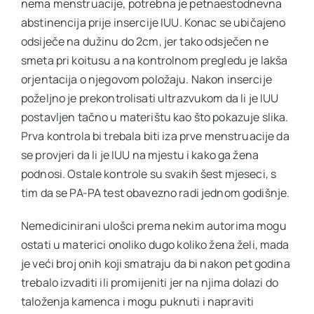
nema menstruacije, potrebna je petnaestodnevna
abstinencija prije insercije IUU. Konac se ubičajeno
odsiječe na dužinu do 2cm, jer tako odsječen ne
smeta pri koitusu a na kontrolnom pregledu je lakša
orjentacija o njegovom položaju. Nakon insercije
poželjno je prekontrolisati ultrazvukom da li je IUU
postavljen tačno u materištu kao što pokazuje slika.
Prva kontrola bi trebala biti iza prve menstruacije da
se provjeri da li je IUU na mjestu i kako ga žena
podnosi. Ostale kontrole su svakih šest mjeseci, s
tim da se PA-PA test obavezno radi jednom godišnje.
Nemedicinirani ulošci prema nekim autorima mogu
ostati u materici onoliko dugo koliko žena želi, mada
je veći broj onih koji smatraju da bi nakon pet godina
trebalo izvaditi ili promijeniti jer na njima dolazi do
taloženja kamenca i mogu puknuti i napraviti