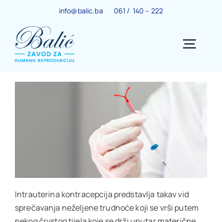
Skip
info@balic.ba
061 / 140 – 222
to
content
Togg
Navig
Ginekološki centar
Trudnoća
IVF centar
Intrauterina kontracepcija predstavlja takav vid
Centar za menopauzu
sprečavanja neželjene trudnoće koji se vrši putem
nekog črvstog tijela koje se drži unutar materične