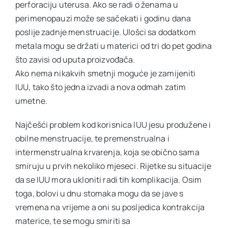
perforaciju uterusa. Ako se radi o ženama u
perimenopauzi može se sačekati i godinu dana
poslije zadnje menstruacije. Ulošci sa dodatkom
metala mogu se držati u materici od tri do pet godina
što zavisi od uputa proizvođača.
Ako nema nikakvih smetnji moguće je zamijeniti
IUU, tako što jedna izvadi a nova odmah zatim
umetne.
Najčešći problem kod korisnica IUU jesu produžene i
obilne menstruacije, te premenstrualna i
intermenstrualna krvarenja, koja se obično sama
smiruju u prvih nekoliko mjeseci. Rijetke su situacije
da se IUU mora ukloniti radi tih komplikacija. Osim
toga, bolovi u dnu stomaka mogu da se jave s
vremena na vrijeme a oni su posljedica kontrakcija
materice, te se mogu smiriti sa