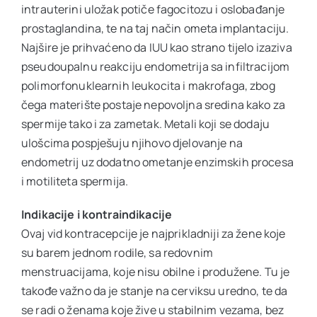
intrauterini uložak potiče fagocitozu i oslobađanje
prostaglandina, te na taj način ometa implantaciju.
Najšire je prihvaćeno da IUU kao strano tijelo izaziva
pseudoupalnu reakciju endometrija sa infiltracijom
polimorfonuklearnih leukocita i makrofaga, zbog
čega materište postaje nepovoljna sredina kako za
spermije tako i za zametak. Metali koji se dodaju
ulošcima pospješuju njihovo djelovanje na
endometrij uz dodatno ometanje enzimskih procesa
i motiliteta spermija.
Indikacije i kontraindikacije
Ovaj vid kontracepcije je najprikladniji za žene koje
su barem jednom rodile, sa redovnim
menstruacijama, koje nisu obilne i produžene. Tu je
takođe važno da je stanje na cerviksu uredno, te da
se radi o ženama koje žive u stabilnim vezama, bez