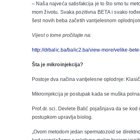
– Naša najveća satisfakcija je to što smo tu meto
mom životu. Svaka pozitivna BETA i svako rođenj
šest novih beba začetih vantjelesnom oplodnjom
Vijest o tome pročitajte na:
http://drbalic.ba/balic2.ba/view-more/velike-be
Šta je mikroinjekcija?
Postoje dva načina vantjelesne oplodnje: Klasič
Mikroinjekcija je postupak kada se muška polna 
Prof.dr. sci. Devlete Balić pojašnjava da se k
postupkom upravlja biolog.
„Ovom metodom jedan spermatozoid se direktno p