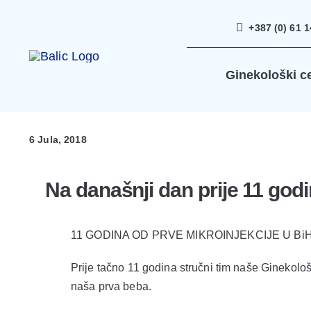
Skip
+387 (0) 61 1
to
content
Ginekološki c
6 Jula, 2018
Na današnji dan prije 11 god
11 GODINA OD PRVE MIKROINJEKCIJE U Bi
Prije tačno 11 godina stručni tim naše Ginekološ
naša prva beba.