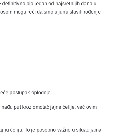
 definitivno bio jedan od najsretnijih dana u
nosom mogu reći da smo u junu slavili rođenje
reće postupak oplodnje.
nađu put kroz omotač jajne ćelije, već ovim
nu ćeliju. To je posebno važno u situacijama