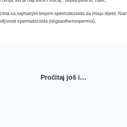
elija, što je najčešće i slučaj“, objašnjava dr. Balić.
ma sa najmanjim brojem spermatozoida da imaju dijete. Naime,
etljivosti spermatozoida (oligoasthenospermia).
Pročitaj još i…