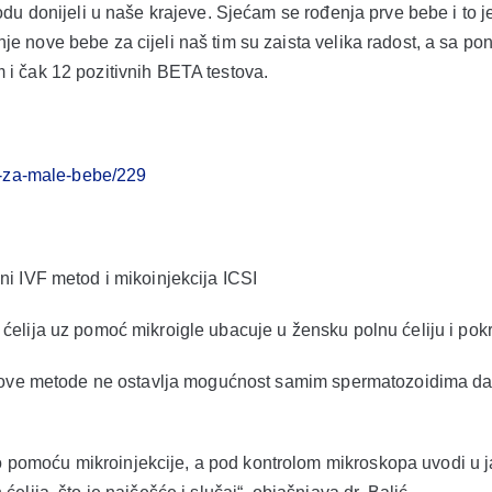
du donijeli u naše krajeve. Sjećam se rođenja prve bebe i to je
e nove bebe za cijeli naš tim su zaista velika radost, a sa po
 i čak 12 pozitivnih BETA testova.
te-za-male-bebe/229
ni IVF metod i mikoinjekcija ICSI
ćelija uz pomoć mikroigle ubacuje u žensku polnu ćeliju i pok
od ove metode ne ostavlja mogućnost samim spermatozoidima da 
omoću mikroinjekcije, a pod kontrolom mikroskopa uvodi u jaj