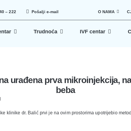
40 – 222
Pošalji e-mail
O NAMA
C
entar
Trudnoća
IVF centar
C
ina urađena prva mikroinjekcija, n
beba
H
ke klinike dr. Balić prvi je na ovim prostorima upotrijebio met