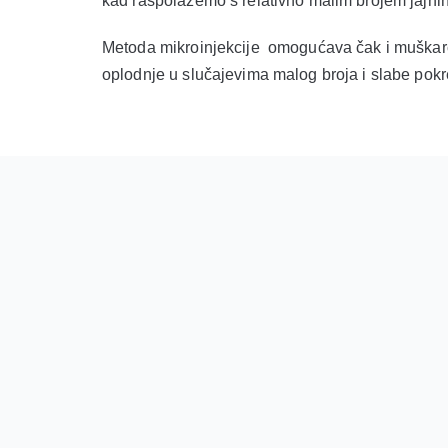
kad raspolažemo s relativno malim brojem jajnih ć
Metoda mikroinjekcije omogućava čak i muškarci
oplodnje u slučajevima malog broja i slabe pokr