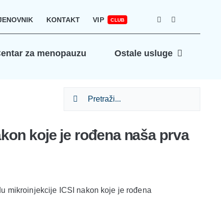
JENOVNIK
KONTAKT
VIP
CLUB
entar za menopauzu
Ostale usluge
Search
for:
akon koje je rođena naša prva
odu mikroinjekcije ICSI nakon koje je rođena