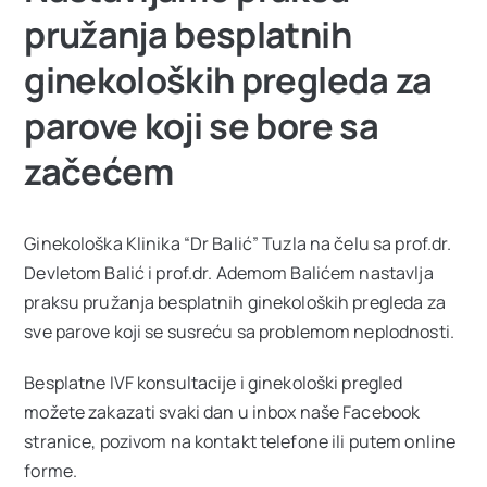
pružanja besplatnih
Ostale usluge
ginekoloških pregleda za
Cjenovnik
parove koji se bore sa
začećem
VIP Club
NOVO
Ginekološka Klinika “Dr Balić” Tuzla na čelu sa prof.dr.
Oglas za posao
Devletom Balić i prof.dr. Ademom Balićem nastavlja
praksu pružanja besplatnih ginekoloških pregleda za
sve parove koji se susreću sa problemom neplodnosti.
O nama
Besplatne IVF konsultacije i ginekološki pregled
možete zakazati svaki dan u inbox naše Facebook
Kontakt
stranice, pozivom na kontakt telefone ili putem online
forme.