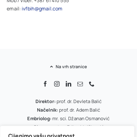
Mob / Viber. +387 61 410 555
email:
ivfbih@gmail.com
Na vrh stranice
Direktor:
prof. dr. Devleta Balić
Načelnik:
prof. dr. Adem Balić
Embriolog:
mr. sci. Džanan Osmanović
Glavna sestra:
Edina Mujčinović
Cijenimo vašu privatnost
IVF koordinator:
Arnela Dedić