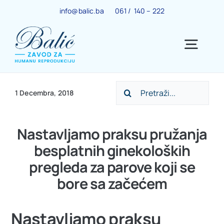
Skip
info@balic.ba
061 / 140 – 222
to
content
Togg
Navig
Search
Ginekološki centar
1 Decembra, 2018
for:
Trudnoća
Nastavljamo praksu pružanja
besplatnih ginekoloških
IVF centar
pregleda za parove koji se
bore sa začećem
Centar za menopauzu
Nastavljamo praksu