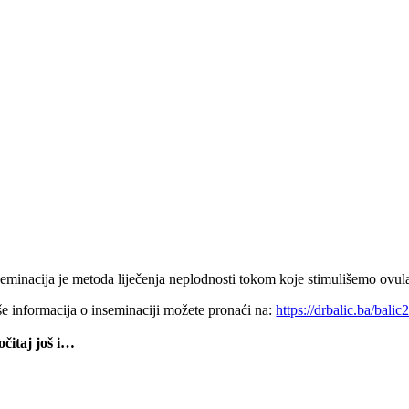
seminacija je metoda liječenja neplodnosti tokom koje stimulišemo ovul
še informacija o inseminaciji možete pronaći na:
https://drbalic.ba/balic
očitaj još i…