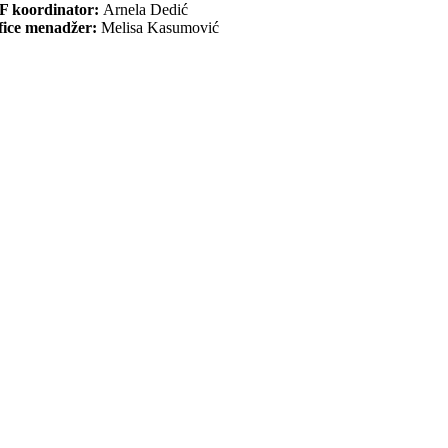
F koordinator:
Arnela Dedić
fice menadžer:
Melisa Kasumović