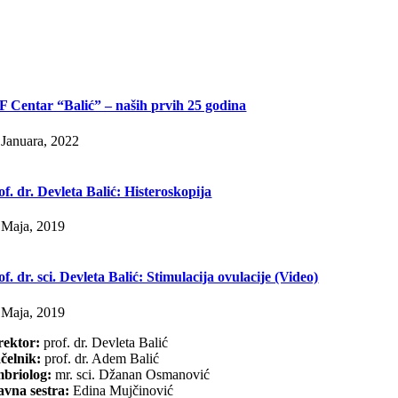
F Centar “Balić” – naših prvih 25 godina
 Januara, 2022
of. dr. Devleta Balić: Histeroskopija
 Maja, 2019
of. dr. sci. Devleta Balić: Stimulacija ovulacije (Video)
 Maja, 2019
rektor:
prof. dr. Devleta Balić
čelnik:
prof. dr. Adem Balić
briolog:
mr. sci. Džanan Osmanović
avna sestra:
Edina Mujčinović