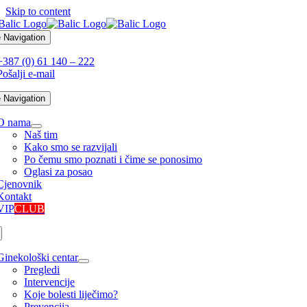
Skip to content
 Navigation
+387 (0) 61 140 – 222
Pošalji e-mail
 Navigation
O nama
Naš tim
Kako smo se razvijali
Po čemu smo poznati i čime se ponosimo
Oglasi za posao
Cjenovnik
Kontakt
VIP
CLUB
Ginekološki centar
Pregledi
Intervencije
Koje bolesti liječimo?
Prevencija