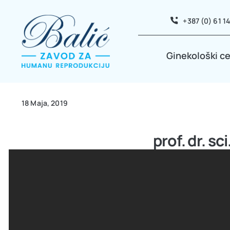
Skip
+387 (0) 61 1
to
content
Ginekološki c
18 Maja, 2019
prof. dr. sc