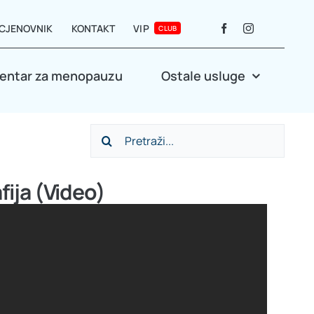
CJENOVNIK
KONTAKT
VIP
CLUB
entar za menopauzu
Ostale usluge
Search
for:
afija (Video)