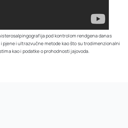
e histerosalpingografija pod kontrolom rendgena danas
 i pjene i ultrazvučne metode kao što su trodimenzionalni
stima kao i podatke o prohodnosti jajovoda.