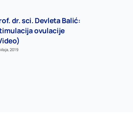
rof. dr. sci. Devleta Balić:
timulacija ovulacije
Video)
 Maja, 2019