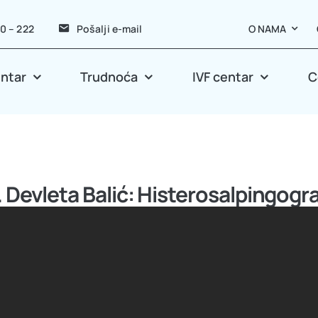
40 – 222
Pošalji e-mail
O NAMA
entar
Trudnoća
IVF centar
C
i. Devleta Balić: Histerosalpingogr