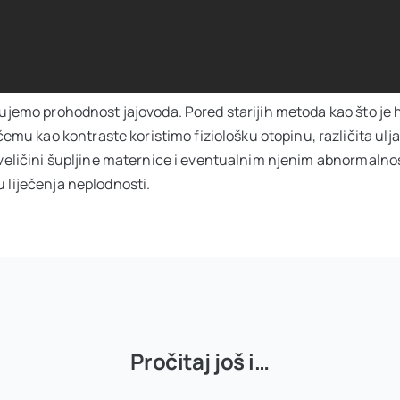
itujemo prohodnost jajovoda. Pored starijih metoda kao što j
u kao kontraste koristimo fiziološku otopinu, različita ulja
i veličini šupljine maternice i eventualnim njenim abnormalno
u liječenja neplodnosti.
Pročitaj još i…