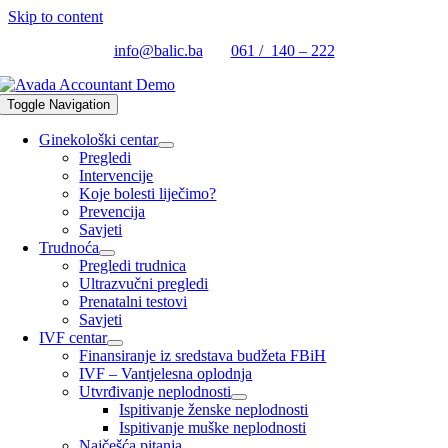
Skip to content
info@balic.ba
061 / 140 – 222
Toggle Navigation
Ginekološki centar
Pregledi
Intervencije
Koje bolesti liječimo?
Prevencija
Savjeti
Trudnoća
Pregledi trudnica
Ultrazvučni pregledi
Prenatalni testovi
Savjeti
IVF centar
Finansiranje iz sredstava budžeta FBiH
IVF – Vantjelesna oplodnja
Utvrđivanje neplodnosti
Ispitivanje ženske neplodnosti
Ispitivanje muške neplodnosti
Najčešća pitanja