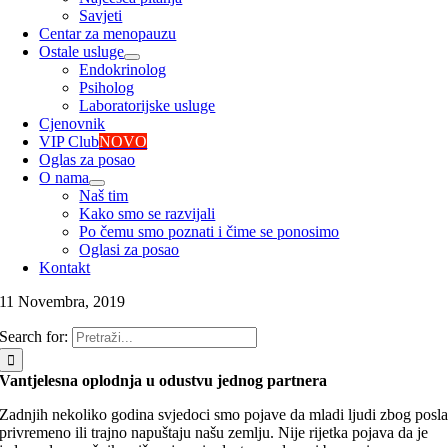
Savjeti
Centar za menopauzu
Ostale usluge
Endokrinolog
Psiholog
Laboratorijske usluge
Cjenovnik
VIP Club
NOVO
Oglas za posao
O nama
Naš tim
Kako smo se razvijali
Po čemu smo poznati i čime se ponosimo
Oglasi za posao
Kontakt
11 Novembra, 2019
Search for:
Vantjelesna oplodnja u odustvu jednog partnera
Zadnjih nekoliko godina svjedoci smo pojave da mladi ljudi zbog posl
privremeno ili trajno napuštaju našu zemlju. Nije rijetka pojava da je