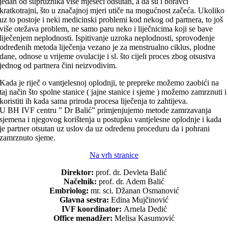
jedan od supružnika više mjeseci odsutan, a da su i boravci
kratkotrajni, što u značajnoj mjeri utiče na mogućnost začeća.
Ukoliko
uz to postoje i neki medicinski problemi kod nekog od partnera, to još
više otežava problem, ne samo paru neko i liječnicima koji se bave
liječenjem neplodnosti. Ispitivanje uzroka neplodnosti, sprovođenje
određenih metoda liječenja vezano je za menstrualno ciklus, plodne
dane, odnose u vrijeme ovulacije i sl. što cijeli proces zbog otsustva
jednog od partnera čini neizvodivim.
Kada je riječ o vantjelesnoj oplodnji, te prepreke možemo zaobići na
taj način što spolne stanice ( jajne stanice i sjeme ) možemo zamrznuti i
koristiti ih kada sama priroda procesa liječenja to zahtijeva.
U BH IVF centru ” Dr Balić” primjenjujemo metode zamrzavanja
sjemena i njegovog korištenja u postupku vantjelesne oplodnje i kada
je partner otsutan uz uslov da uz odredenu proceduru da i pohrani
zamrznuto sjeme.
Na vrh stranice
Direktor:
prof. dr. Devleta Balić
Načelnik:
prof. dr. Adem Balić
Embriolog:
mr. sci. Džanan Osmanović
Glavna sestra:
Edina Mujčinović
IVF koordinator:
Arnela Dedić
Office menadžer:
Melisa Kasumović