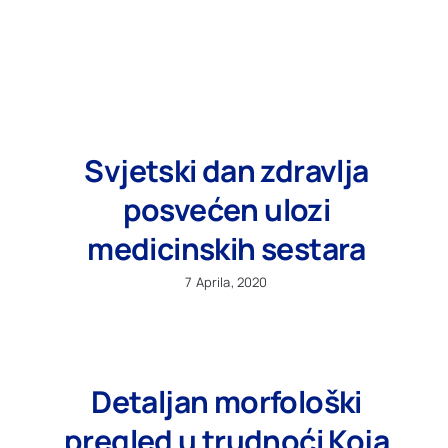
Ostale usluge
Cjenovnik
Svjetski dan zdravlja
VIP Club
NOVO
posvećen ulozi
medicinskih sestara
Oglas za posao
7 Aprila, 2020
O nama
Kontakt
Detaljan morfološki
pregled u trudnoći Koja