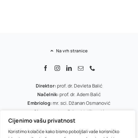
Na vrh stranice
Direktor:
prof. dr. Devleta Balić
Načelnik:
prof. dr. Adem Balić
Embriolog:
mr. sci. Džanan Osmanović
Glavna sestra:
Edina Mujčinović
Cijenimo vašu privatnost
IVF koordinator:
Arnela Dedić
Office menadžer:
Melisa Kasumović
Koristimo kolačiće kako bismo poboljšali vaše korisničko