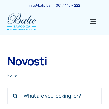
Skip
info@balic.ba
061 / 140 – 222
to
content
Togg
Navig
Ginekološki centar
Novosti
Trudnoća
Home
IVF centar
Search
Centar za menopauzu
for: