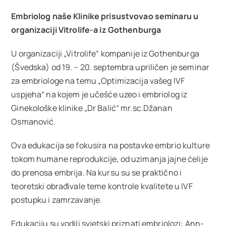
Ostale usluge
Embriolog naše Klinike prisustvovao seminaru u
organizaciji Vitrolife-a iz Gothenburga
Cjenovnik
U organizaciji „Vitrolife“ kompanije iz Gothenburga
(Švedska) od 19. – 20. septembra upriličen je seminar
za embriologe na temu „Optimizacija vašeg IVF
VIP Club
NOVO
uspjeha“ na kojem je učešće uzeo i embriolog iz
Ginekološke klinike „Dr Balić“ mr.sc.Džanan
Osmanović.
Oglas za posao
Ova edukacija se fokusira na postavke embrio kulture
O nama
tokom humane reprodukcije, od uzimanja jajne ćelije
do prenosa embrija. Na kursu su se praktično i
teoretski obrađivale teme kontrole kvalitete u IVF
Kontakt
postupku i zamrzavanje.
Edukaciju su vodili svjetski priznati embriolozi: Ann-