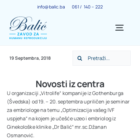
Skip
info@balic.ba
061 / 140 – 222
to
content
Togg
Navig
Search
Ginekološki centar
19 Septembra, 2018
for:
Trudnoća
Novosti iz centra
U organizaciji „Vitrolife“ kompanije iz Gothenburga
IVF centar
(Švedska) od 19. – 20. septembra upriličen je seminar
za embriologe na temu „Optimizacija vašeg IVF
uspjeha“ na kojem je učešće uzeo i embriolog iz
Centar za menopauzu
Ginekološke klinike „Dr Balić“ mr.sc.Džanan
Osmanović.