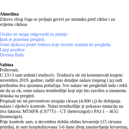
Almedina
Zdravo zbog čega se javljaju grcevi po stomaku pred ciklus i za
vrijeme ciklusa
Ovako ne mogu odgovoriti ns pitanje.
Ipak je potreban pregled.
Osim lijekova protiv bolova koje mozete uzimati do pregleda.
Lijep pozdrav
Devleta Balic
Sabina
Poštovani,
U 23+3 sam sedmici trudnoće. Trudnoću ste mi konstatovali krajem
novembra 2019. godine, radili smo detaljne nalaze (suprug i ja) radi
prethodna dva spontana pobačaja. Sve nalaze ste pregledali tada i rekli
ste da su ok, osim nalaza trombofilije koji nije bio završen u momentu
dolaska na pregled.
Propisali ste mi preventivno terapiju clexan (4.000 i.j) do dobijanja
nalaza i sljedeće kontrole. Nalaz trombofilije je pokazao mutaciju na
dva faktora: MTHFR (C677T) – CT (heterozigot) i PAI-1 – 4GG
(homozigot).
Prije kontrole sam, u decembru dobila obilno krvarenje (15 clexana
primila), te sam hospitolizovana 5-6 dana zbog zaustavljanja krvarenja,