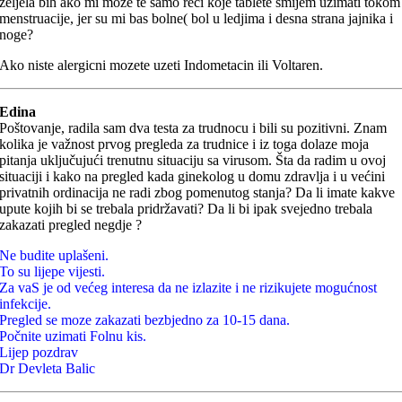
zeljela bih ako mi moze te samo reci koje tablete smijem uzimati tokom
menstruacije, jer su mi bas bolne( bol u ledjima i desna strana jajnika i
noge?
Ako niste alergicni mozete uzeti Indometacin ili Voltaren.
Edina
Poštovanje, radila sam dva testa za trudnocu i bili su pozitivni. Znam
kolika je važnost prvog pregleda za trudnice i iz toga dolaze moja
pitanja uključujući trenutnu situaciju sa virusom. Šta da radim u ovoj
situaciji i kako na pregled kada ginekolog u domu zdravlja i u većini
privatnih ordinacija ne radi zbog pomenutog stanja? Da li imate kakve
upute kojih bi se trebala pridržavati? Da li bi ipak svejedno trebala
zakazati pregled negdje ?
Ne budite uplašeni.
To su lijepe vijesti.
Za vaS je od većeg interesa da ne izlazite i ne rizikujete mogućnost
infekcije.
Pregled se moze zakazati bezbjedno za 10-15 dana.
Počnite uzimati Folnu kis.
Lijep pozdrav
Dr Devleta Balic