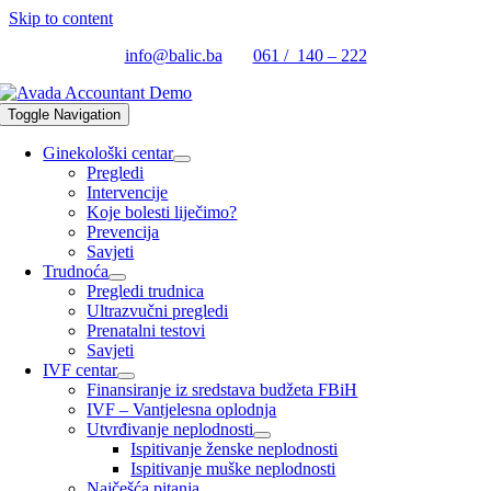
Skip to content
info@balic.ba
061 / 140 – 222
Toggle Navigation
Ginekološki centar
Pregledi
Intervencije
Koje bolesti liječimo?
Prevencija
Savjeti
Trudnoća
Pregledi trudnica
Ultrazvučni pregledi
Prenatalni testovi
Savjeti
IVF centar
Finansiranje iz sredstava budžeta FBiH
IVF – Vantjelesna oplodnja
Utvrđivanje neplodnosti
Ispitivanje ženske neplodnosti
Ispitivanje muške neplodnosti
Najčešća pitanja