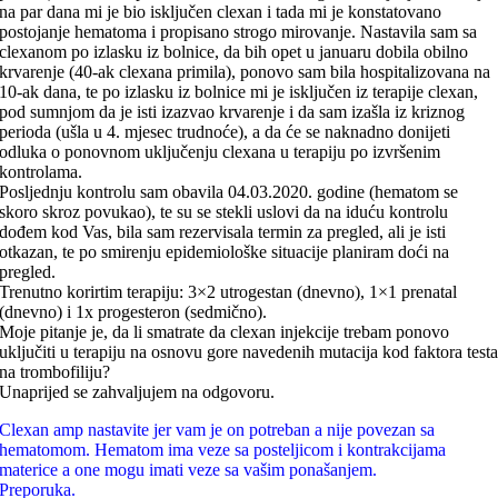
na par dana mi je bio isključen clexan i tada mi je konstatovano
postojanje hematoma i propisano strogo mirovanje. Nastavila sam sa
clexanom po izlasku iz bolnice, da bih opet u januaru dobila obilno
krvarenje (40-ak clexana primila), ponovo sam bila hospitalizovana na
10-ak dana, te po izlasku iz bolnice mi je isključen iz terapije clexan,
pod sumnjom da je isti izazvao krvarenje i da sam izašla iz kriznog
perioda (ušla u 4. mjesec trudnoće), a da će se naknadno donijeti
odluka o ponovnom uključenju clexana u terapiju po izvršenim
kontrolama.
Posljednju kontrolu sam obavila 04.03.2020. godine (hematom se
skoro skroz povukao), te su se stekli uslovi da na iduću kontrolu
dođem kod Vas, bila sam rezervisala termin za pregled, ali je isti
otkazan, te po smirenju epidemiološke situacije planiram doći na
pregled.
Trenutno korirtim terapiju: 3×2 utrogestan (dnevno), 1×1 prenatal
(dnevno) i 1x progesteron (sedmično).
Moje pitanje je, da li smatrate da clexan injekcije trebam ponovo
uključiti u terapiju na osnovu gore navedenih mutacija kod faktora test
na trombofiliju?
Unaprijed se zahvaljujem na odgovoru.
Clexan amp nastavite jer vam je on potreban a nije povezan sa
hematomom. Hematom ima veze sa posteljicom i kontrakcijama
materice a one mogu imati veze sa vašim ponašanjem.
Preporuka.