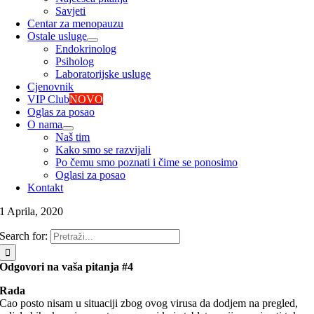
Savjeti
Centar za menopauzu
Ostale usluge
Endokrinolog
Psiholog
Laboratorijske usluge
Cjenovnik
VIP Club
NOVO
Oglas za posao
O nama
Naš tim
Kako smo se razvijali
Po čemu smo poznati i čime se ponosimo
Oglasi za posao
Kontakt
1 Aprila, 2020
Search for:
Odgovori na vaša pitanja #4
Rada
Cao posto nisam u situaciji zbog ovog virusa da dodjem na pregled,