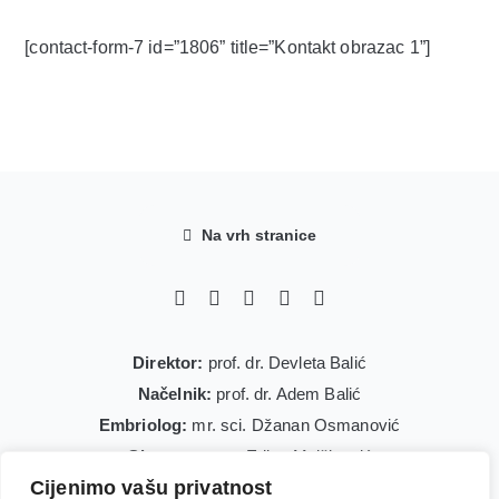
[contact-form-7 id=”1806” title=”Kontakt obrazac 1”]
Na vrh stranice
Direktor:
prof. dr. Devleta Balić
Načelnik:
prof. dr. Adem Balić
Embriolog:
mr. sci. Džanan Osmanović
Glavna sestra:
Edina Mujčinović
Cijenimo vašu privatnost
IVF koordinator:
Arnela Dedić