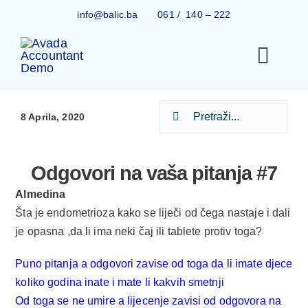
Skip
info@balic.ba
061 / 140 – 222
to
content
Togg
Navi
Search
Ginekolo
8 Aprila, 2020
for:
Tru
Odgovori na vaša pitanja #7
Almedina
Šta je endometrioza kako se liječi od čega nastaje i dali
IVF 
je opasna ,da li ima neki čaj ili tablete protiv toga?
Puno pitanja a odgovori zavise od toga da li imate djece
Centar z
koliko godina inate i mate li kakvih smetnji
Od toga se ne umire a lijecenje zavisi od odgovora na