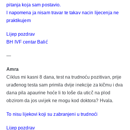
Ostal
pitanja koja sam postavio.
I napomena ja nisam travar te takav nacin lijecenja ne
praktikujem
Cje
Lijep pozdrav
BH IVF centar Balić
VIP Cl
—
Oglas 
Amra
Ciklus mi kasni 8 dana, test na trudnoću pozitivan, prije
urađenog testa sam primila dvije inekcije za kičmu i dva
O 
dana pila apaurine hoće li to loše da uticč na plod
obzirom da jos uvijek ne mogu kod doktora? Hvala.
Ko
To nisu lijekovi koji su zabranjeni u trudnoći
Lijep pozdrav