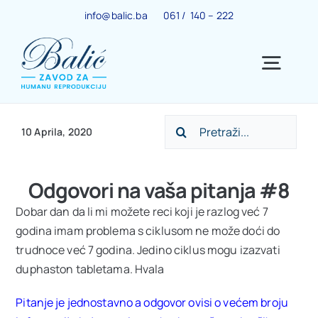
Skip
info@balic.ba
061 / 140 – 222
to
content
Togg
Navig
Search
Ginekološki centar
10 Aprila, 2020
for:
Trudnoća
Odgovori na vaša pitanja #8
Dobar dan da li mi možete reci koji je razlog već 7
IVF centar
godina imam problema s ciklusom ne može doći do
trudnoce već 7 godina. Jedino ciklus mogu izazvati
duphaston tabletama. Hvala
Centar za menopauzu
Pitanje je jednostavno a odgovor ovisi o većem broju