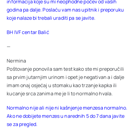
informacija koje su mi neophodne počev od vaših
Ostale usluge
godina pa dalje. Poslaću vam nas upitnik i preporuku
koje nalaze bi trebali uraditi pa se javite.
Cjenovnik
BH IVF centar Balić
—
VIP Club
NOVO
Nermina
Poštovanje ponovila sam test kako ste mi preporučili
Oglas za posao
sa prvim jutarnjim urinom i opet je negativan a i dalje
imam onaj osjećaj u stomaku kao trzanje kapka ili
kucanje srca zanima me je li to normalno hvala.
O nama
Normalno nije ali nije ni kašnjenje menzesa normalno.
Ako ne dobijete menzes u narednih 5 do 7 dana javite
Kontakt
se za pregled.