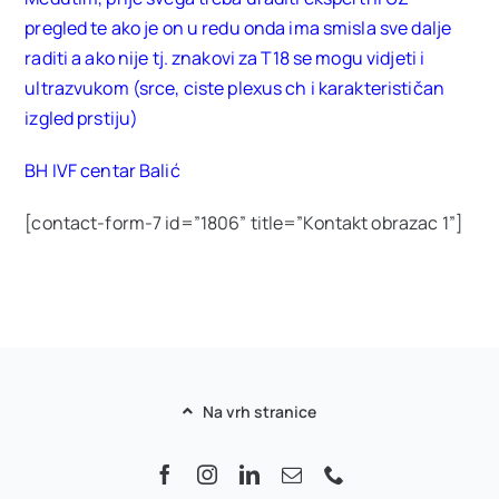
pregled te ako je on u redu onda ima smisla sve dalje
raditi a ako nije tj. znakovi za T18 se mogu vidjeti i
ultrazvukom (srce, ciste plexus ch i karakterističan
izgled prstiju)
BH IVF centar Balić
[contact-form-7 id=”1806” title=”Kontakt obrazac 1”]
Na vrh stranice