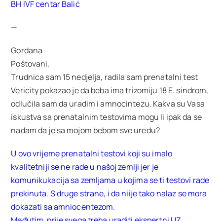
BH IVF centar Balić
—
Gordana
Poštovani,
Trudnica sam 15 nedjelja, radila sam prenatalni test
Vericity pokazao je da beba ima trizomiju 18 E. sindrom,
odlučila sam da uradim i amnocintezu. Kakva su Vasa
iskustva sa prenatalnim testovima mogu li ipak da se
nadam da je sa mojom bebom sve uredu?
U ovo vrijeme prenatalni testovi koji su imalo
kvalitetniji se ne rade u našoj zemlji jer je
komunikukacija sa zemljama u kojima se ti testovi rade
prekinuta. S druge strane, i da niije tako nalaz se mora
dokazati sa amniocentezom.
Međutim, prije svega treba uraditi ekspertni UZ