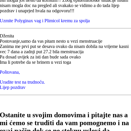
bih mogla jos nesto da koristim?? Zbog epidemiološke situacije nisam
nisam mogla doc na pregled ali svakako se vidimo a do tada lijep
pozdrav i unaprjed hvala na odgovoru!!!
Uzmite Polyginax vag i Plimicol kremu za spolja
Dženita
Postovanje,samo da vas pitam nesto u vezi menstruacije
Zanima me prvi put se desava ovako da nisam dobila na vrijeme kasni
vec 7 dana a zadnji put 27.2 bila menstruacija
Pa dosad uvijek za isti dan bude sada ovako
Ima li potrebe da se brinem u vezi toga
Poštovana,
Uradite test na trudnoću.
Lijep pozdrav
Ostanite u svojim domovima i pitajte nas a
mi ćemo se truditi da vam pomognemo i na
ovaj način dok se ne steknu uslovi da