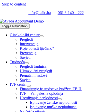
Skip to content
info@balic.ba
061 / 140 – 222
Toggle Navigation
Ginekološki centar
Pregledi
Intervencije
Koje bolesti liječimo?
Prevencija
Savjeti
Trudnoća
Pregledi trudnica
Ultrazvučni pregledi
Prenatalni testovi
Savjeti
IVF centar
Finansiranje iz sredstava budžeta FBiH
IVF – Vantjelesna oplodnja
Utvrđivanje neplodnosti
Ispitivanje ženske neplodnosti
Ispitivanje muške neplodnosti
Najčešća pitanja