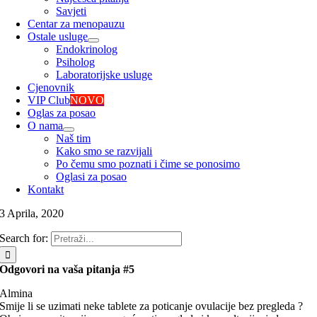
Savjeti
Centar za menopauzu
Ostale usluge
Endokrinolog
Psiholog
Laboratorijske usluge
Cjenovnik
VIP Club
NOVO
Oglas za posao
O nama
Naš tim
Kako smo se razvijali
Po čemu smo poznati i čime se ponosimo
Oglasi za posao
Kontakt
3 Aprila, 2020
Search for:
Odgovori na vaša pitanja #5
Almina
Smije li se uzimati neke tablete za poticanje ovulacije bez pregleda ?