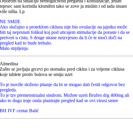
Obzirom na situaciju nemogućnosti pregleda i konsultacije, jedan
mjesec sam koristila klomifen tako se zove ja mislim i od tada nisam
više ništa. Lp
NE SMIJE
Ako slučajno u proteklom ciklusu nije bio ovulacije na jajniku može
biti taj neprsnuti folikul koj pod uticajem stimulacije da poraste i da se
pretvori u cistu. S druge strane neizvjesno da li će te moći doči na
pregled kad to bude trebalo.
Malo strpljenja.
Almedina
Zašto se javljaju grcevi po stomaku pred ciklus i za vrijeme ciklusa
koje tablete protiv bolova se smiju uzet
To je isuviše složeno pitanje da bi se mogao dati čestit odgovor bez
pregleda.
To je tzv premenstrualni sindrom. Možete uzeti Brufen drg 400mg ali
ako to dugo traje onda planirajte pregled kad se ovi virusi smire
BH IVF centar Balić