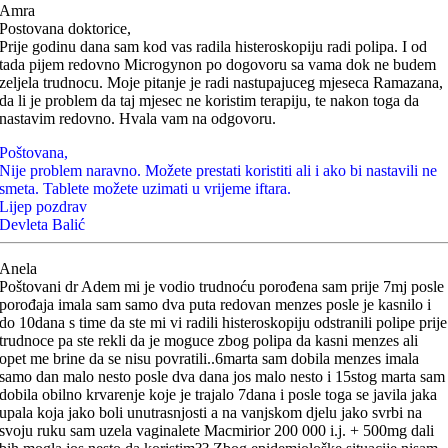
Amra
Postovana doktorice,
Prije godinu dana sam kod vas radila histeroskopiju radi polipa. I od
tada pijem redovno Microgynon po dogovoru sa vama dok ne budem
zeljela trudnocu. Moje pitanje je radi nastupajuceg mjeseca Ramazana,
da li je problem da taj mjesec ne koristim terapiju, te nakon toga da
nastavim redovno. Hvala vam na odgovoru.
Poštovana,
Nije problem naravno. Možete prestati koristiti ali i ako bi nastavili ne
smeta. Tablete možete uzimati u vrijeme iftara.
Lijep pozdrav
Devleta Balić
Anela
Poštovani dr Adem mi je vodio trudnoću porođena sam prije 7mj posle
porođaja imala sam samo dva puta redovan menzes posle je kasnilo i
do 10dana s time da ste mi vi radili histeroskopiju odstranili polipe prije
trudnoce pa ste rekli da je moguce zbog polipa da kasni menzes ali
opet me brine da se nisu povratili..6marta sam dobila menzes imala
samo dan malo nesto posle dva dana jos malo nesto i 15stog marta sam
dobila obilno krvarenje koje je trajalo 7dana i posle toga se javila jaka
upala koja jako boli unutrasnjosti a na vanjskom djelu jako svrbi na
svoju ruku sam uzela vaginalete Macmirior 200 000 i.j. + 500mg dali