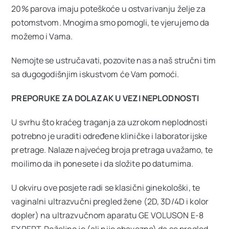
20% parova imaju poteškoće u ostvarivanju želje za
Ostale usluge
potomstvom. Mnogima smo pomogli, te vjerujemo da
možemo i Vama.
Cjenovnik
Nemojte se ustručavati, pozovite nas a naš stručni tim
sa dugogodišnjim iskustvom će Vam pomoći.
VIP Club
NOVO
PREPORUKE ZA DOLAZAK U VEZI NEPLODNOSTI
U svrhu što kraćeg traganja za uzrokom neplodnosti
Oglas za posao
potrebno je uraditi određene kliničke i laboratorijske
pretrage. Nalaze najvećeg broja pretraga uvažamo, te
O nama
moilimo da ih ponesete i da složite po datumima.
U okviru ove posjete radi se klasični ginekološki, te
Kontakt
vaginalni ultrazvučni pregled žene (2D, 3D/4D i kolor
dopler) na ultrazvučnom aparatu GE VOLUSON E-8