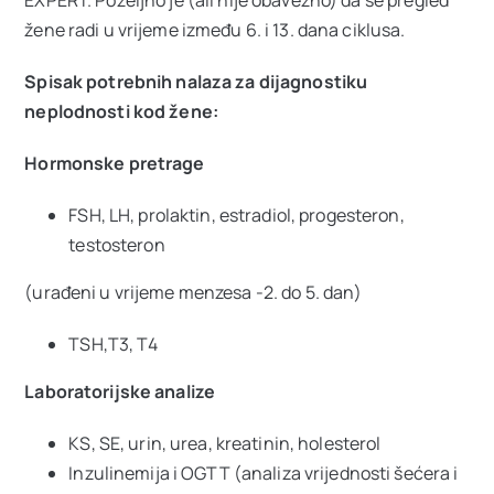
EXPERT. Poželjno je (ali nije obavezno) da se pregled
žene radi u vrijeme između 6. i 13. dana ciklusa.
Spisak potrebnih nalaza za dijagnostiku
neplodnosti kod žene:
Hormonske pretrage
FSH, LH, prolaktin, estradiol, progesteron,
testosteron
(urađeni u vrijeme menzesa -2. do 5. dan)
TSH,T3, T4
Laboratorijske analize
KS, SE, urin, urea, kreatinin, holesterol
Inzulinemija i OGTT (analiza vrijednosti šećera i