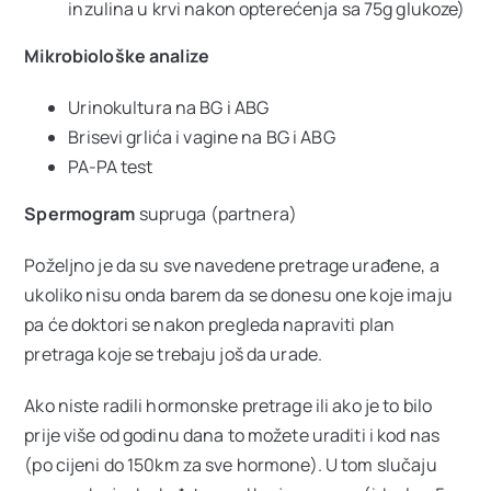
inzulina u krvi nakon opterećenja sa 75g glukoze)
Mikrobiološke analize
Urinokultura na BG i ABG
Brisevi grlića i vagine na BG i ABG
PA-PA test
Spermogram
supruga (partnera)
Poželjno je da su sve navedene pretrage urađene, a
ukoliko nisu onda barem da se donesu one koje imaju
pa će doktori se nakon pregleda napraviti plan
pretraga koje se trebaju još da urade.
Ako niste radili hormonske pretrage ili ako je to bilo
prije više od godinu dana to možete uraditi i kod nas
(po cijeni do 150km za sve hormone). U tom slučaju