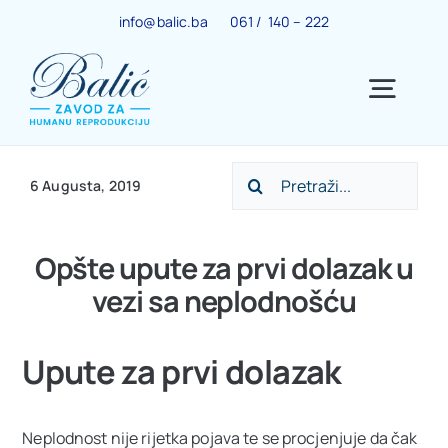
Skip
info@balic.ba
061 / 140 – 222
to
content
Togg
Navig
Search
Ginekološki centar
6 Augusta, 2019
for:
Trudnoća
Opšte upute za prvi dolazak u
vezi sa neplodnošću
IVF centar
Upute za prvi dolazak
Centar za menopauzu
Neplodnost nije rijetka pojava te se procjenjuje da čak